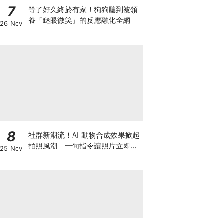
7
等了好久終於有家！狗狗聽到被領
養「瞇眼微笑」的反應融化全網
26 Nov
8
社群新潮流！AI 動物合成效果掀起
拍照風潮 一句指令讓照片立即升
25 Nov
級