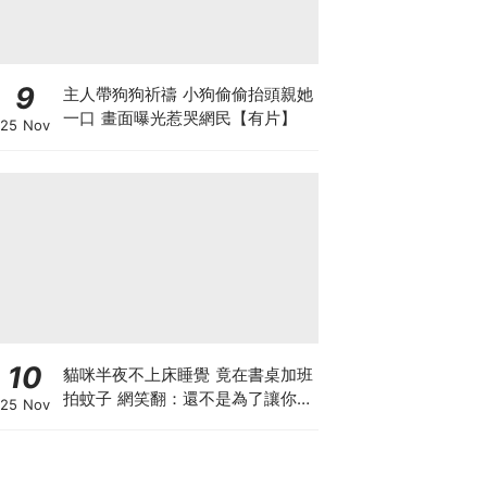
9
主人帶狗狗祈禱 小狗偷偷抬頭親她
一口 畫面曝光惹哭網民【有片】
25 Nov
10
貓咪半夜不上床睡覺 竟在書桌加班
拍蚊子 網笑翻：還不是為了讓你睡
25 Nov
個好覺