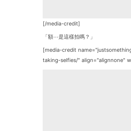
[/media-credit]
「額⋯是這樣拍嗎？」
[media-credit name="justsomething
taking-selfies/" align="alignnone" 