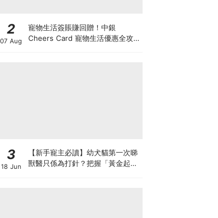
2
寵物生活簽賬賺回贈！中銀
Cheers Card 寵物生活優惠全攻
07 Aug
略：簽賬賺高達4%回贈+抽獎贏豪
華寵物游泳體驗
3
【新手寵主必讀】幼犬貓第一次睇
獸醫只係為打針？把握「黃金起跑
18 Jun
線」建立專屬健康基底