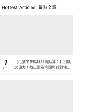
最熱文章
Hottest Articles
1
【毛孩半夜嘔吐肚痾點算？】別亂
試偏方！找出潛在病因與針對性營
15 Jul
養方案