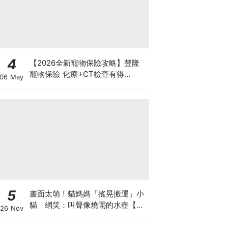
4
【2026全新寵物保險攻略】豐隆
寵物保險 化療+CT檢查有得
06 May
Claim！
5
畫面太萌！貓媽媽「搖晃搬運」小
貓 網笑：叫聲像燒開的水壺【有
26 Nov
片】