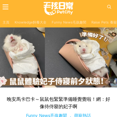
主頁
Knowledge飼養大全
Funny News毛孩趣聞
Raise Pets 
晚安馬卡巴卡～鼠鼠包緊緊準備睡覺覺啦！網：好
像待侍寢的妃子啊
Funny News毛孩趣聞
萌寵熱話