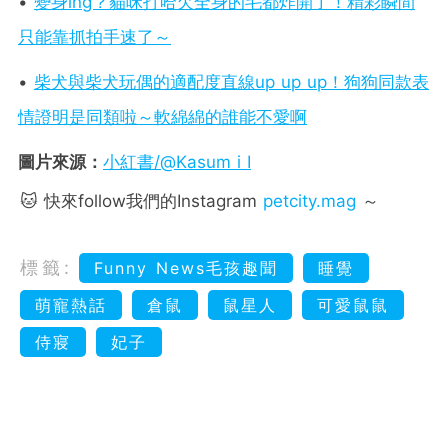
•
變身ing？貓咪打哈欠全身的毛都炸開了！精彩瞬間
只能靠抓拍手速了～
•
柴犬與柴犬玩偶的適配度直線up up up！狗狗同款表
情證明是同類啦～軟綿綿的誰能不愛啊
圖片來源：
小紅書/@Kasum i I
🐱 快來follow我們的Instagram
petcity.mag
～
標籤:
Funny News毛孩趣聞
睡覺
萌寵熱話
倉鼠
鼠星人
可愛鼠鼠
侍寢
妃子