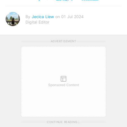
By
Jecica Liew
on 01 Jul 2024
Digital Editor
ADVERTISEMENT
Sponsored Content
CONTINUE READING