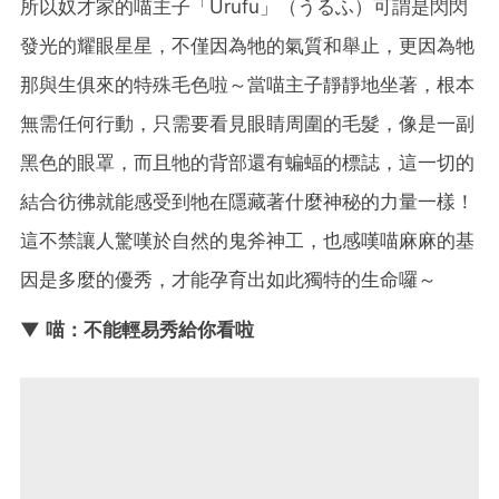
所以奴才家的喵主子「Urufu」（うるふ）可謂是閃閃
發光的耀眼星星，不僅因為牠的氣質和舉止，更因為牠
那與生俱來的特殊毛色啦～當喵主子靜靜地坐著，根本
無需任何行動，只需要看見眼睛周圍的毛髮，像是一副
黑色的眼罩，而且牠的背部還有蝙蝠的標誌，這一切的
結合彷彿就能感受到牠在隱藏著什麼神秘的力量一樣！
這不禁讓人驚嘆於自然的鬼斧神工，也感嘆喵麻麻的基
因是多麼的優秀，才能孕育出如此獨特的生命囉～
▼ 喵：不能輕易秀給你看啦