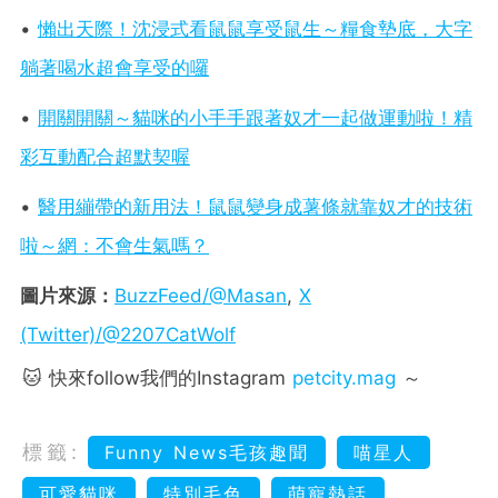
•
懶出天際！沈浸式看鼠鼠享受鼠生～糧食墊底，大字
躺著喝水超會享受的囉
•
開關開關～貓咪的小手手跟著奴才一起做運動啦！精
彩互動配合超默契喔
•
醫用繃帶的新用法！鼠鼠變身成薯條就靠奴才的技術
啦～網：不會生氣嗎？
圖片來源：
BuzzFeed/@Masan
,
X
(Twitter)/@2207CatWolf
🐱 快來follow我們的Instagram
petcity.mag
～
標籤:
Funny News毛孩趣聞
喵星人
可愛貓咪
特別毛色
萌寵熱話