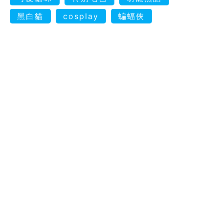
黑白貓
cosplay
蝙蝠俠