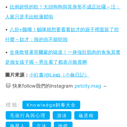
•
比例超怪的欸！大頭狗狗與其身形不成正比囉～汪：
人家只是毛比較蓬鬆啦
•
八卦+饞嘴！貓咪就想要看看奴才的袋子裡面裝了些
什麼～奴才：辣的你不能吃啦
•
全身散發著荷爾蒙的味道！一身強壯肌肉的兔兔其實
是個女孩子喔～男生看了都表示敬畏啊
圖片來源：
小紅書/@Le🧀（小龜日記）
🐱 快來follow我們的Instagram
petcity.mag
～
標籤:
Knowledge飼養大全
毛孩行為與心理
游泳
龜丞相
龜星人
立泳
搶鏡