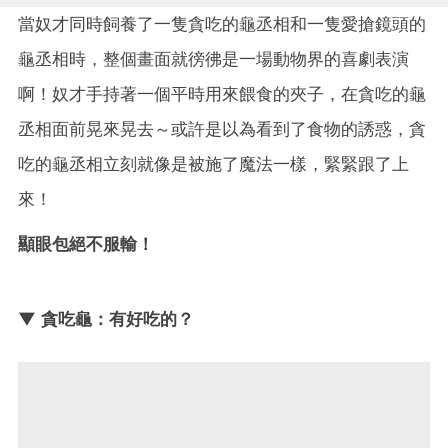
當奴才同時飼養了一隻貪吃的龜丞相和一隻愛搶鏡頭的
龜丞相時，整個畫面就徬彿是一場動物界的喜劇表演
啊！奴才手持著一個平時用來餵食的夾子，在貪吃的龜
丞相面前晃來晃去～或許是以為看到了食物的誘惑，貪
吃的龜丞相立刻就像是被施了魔法一樣，緊緊跟了上
來！
顯眼包絕不服輸！
▼ 貪吃龜：有好吃的？