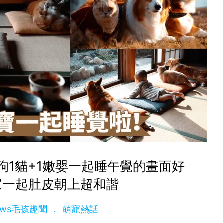
狗1貓+1嫩嬰一起睡午覺的畫面好
家一起肚皮朝上超和諧
News毛孩趣聞
萌寵熱話