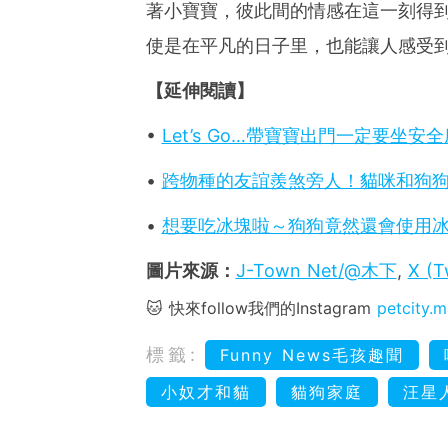
著小寶寶，彼此間的情感在這一刻得
使是在平凡的日子里，也能讓人感受
【延伸閱讀】
•
Let’s Go…帶寶寶出門一定要
•
跨物種的友誼羨煞旁人！貓咪和狗
•
想要吃冰塊啦～狗狗竟然還會使用
圖片來源：
J-Town Net/@木下
,
X (T
🐱 快來follow我們的Instagram
petcity.
標籤:
Funny News毛孩趣聞
小奴才和貓
貓狗家庭
汪星