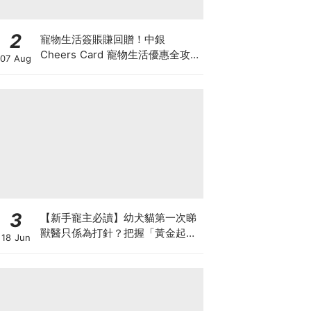
2
寵物生活簽賬賺回贈！中銀
Cheers Card 寵物生活優惠全攻
07 Aug
略：簽賬賺高達4%回贈+抽獎贏豪
華寵物游泳體驗
3
【新手寵主必讀】幼犬貓第一次睇
獸醫只係為打針？把握「黃金起跑
18 Jun
線」建立專屬健康基底