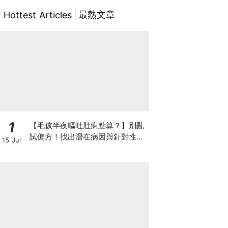
最熱文章
Hottest Articles
1
【毛孩半夜嘔吐肚痾點算？】別亂
試偏方！找出潛在病因與針對性營
15 Jul
養方案