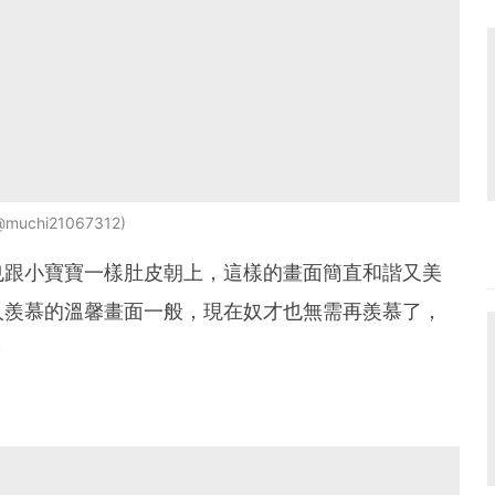
/@muchi21067312
也跟小寶寶一樣肚皮朝上，這樣的畫面簡直和諧又美
人羨慕的溫馨畫面一般，現在奴才也無需再羨慕了，
～