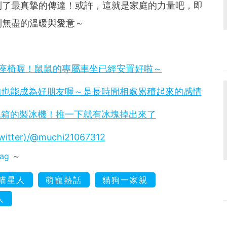
到了最真摯的傳達！或許，這就是家庭的力量吧，即
到無盡的溫暖與愛意～
坐安全座椅喔！鼠鼠的專屬車坐已經安置好啦～
狗也能成為好朋友喔～是長時間相處累積起來的感情
冰箱的製冰機！推一下就有冰塊掉出來了
witter)/@muchi21067312
mag
～
喵星人
萌寵熱話
貓狗一家親
人