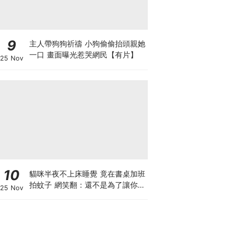
9
主人帶狗狗祈禱 小狗偷偷抬頭親她
一口 畫面曝光惹哭網民【有片】
25 Nov
10
貓咪半夜不上床睡覺 竟在書桌加班
拍蚊子 網笑翻：還不是為了讓你睡
25 Nov
個好覺