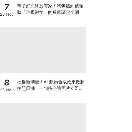
7
等了好久終於有家！狗狗聽到被領
養「瞇眼微笑」的反應融化全網
26 Nov
8
社群新潮流！AI 動物合成效果掀起
拍照風潮 一句指令讓照片立即升
25 Nov
級