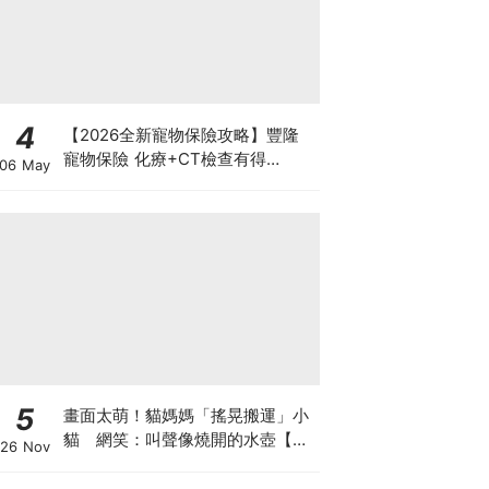
4
【2026全新寵物保險攻略】豐隆
寵物保險 化療+CT檢查有得
06 May
Claim！
5
畫面太萌！貓媽媽「搖晃搬運」小
貓 網笑：叫聲像燒開的水壺【有
26 Nov
片】