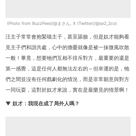
Photo from BuzzFeed/@まさん, X (Twitter)/@se2_2co
汪主子常常會抱緊喵主子，甚至舔臉，但是奴才能夠看
見主子們和諧共處，心中的擔憂就像是被一抹微風吹散
一般！畢竟，想要牠們互相不排斥對方，最重要的還是
第一感覺，這是任何人都無法左右的～但幸運的是，牠
們之間並沒有任何戲劇化的情況，而是非常願意與對方
一同玩耍，這對於奴才來說，實在是最樂見的情景啊！
▼ 奴才：我現在成了局外人嗎？