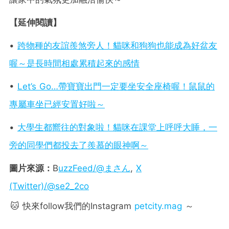
【延伸閱讀】
•
跨物種的友誼羨煞旁人！貓咪和狗狗也能成為好盆友
喔～是長時間相處累積起來的感情
•
Let’s Go…帶寶寶出門一定要坐安全座椅喔！鼠鼠的
專屬車坐已經安置好啦～
•
大學生都嚮往的對象啦！貓咪在課堂上呼呼大睡，一
旁的同學們都投去了羨慕的眼神啊～
圖片來源：
B
uzzFeed/@まさん
,
X
(Twitter)/@se2_2co
🐱 快來follow我們的Instagram
petcity.mag
～