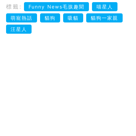
標籤:
Funny News毛孩趣聞
喵星人
萌寵熱話
貓狗
吸貓
貓狗一家親
汪星人