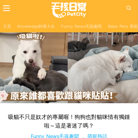
主頁
Knowledge飼養大全
Funny News毛孩趣聞
Raise Pets 
吸貓不只是奴才的專屬喔！狗狗也對貓咪情有獨鍾
啦～這是著迷了嗎？
Funny News毛孩趣聞
萌寵熱話