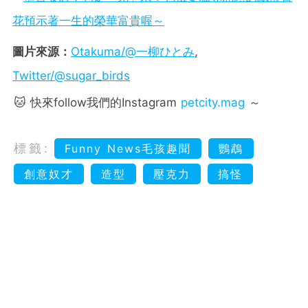
花預示著一生的榮華富貴喔～
圖片來源：
Otakuma/@一柳ひとみ
,
Twitter/@sugar_birds
🐱 快來follow我們的Instagram
petcity.mag
～
標籤:
Funny News毛孩趣聞
鸚鵡
創意奴才
造型
壓克力
搞怪