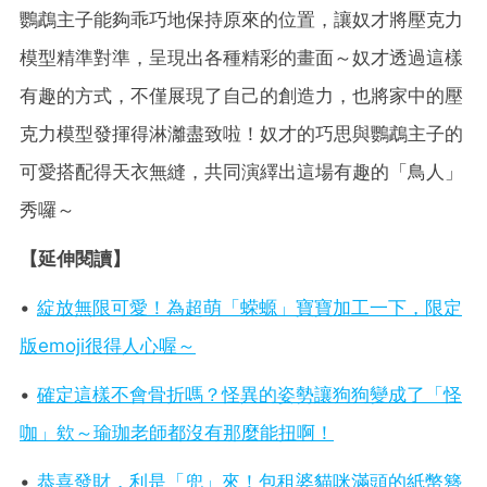
鸚鵡主子能夠乖巧地保持原來的位置，讓奴才將壓克力
模型精準對準，呈現出各種精彩的畫面～奴才透過這樣
有趣的方式，不僅展現了自己的創造力，也將家中的壓
克力模型發揮得淋灕盡致啦！奴才的巧思與鸚鵡主子的
可愛搭配得天衣無縫，共同演繹出這場有趣的「鳥人」
秀囉～
【延伸閱讀】
•
綻放無限可愛！為超萌「蝾螈」寶寶加工一下，限定
版emoji很得人心喔～
•
確定這樣不會骨折嗎？怪異的姿勢讓狗狗變成了「怪
咖」欸～瑜珈老師都沒有那麼能扭啊！
•
恭喜發財，利是「兜」來！包租婆貓咪滿頭的紙幣簪