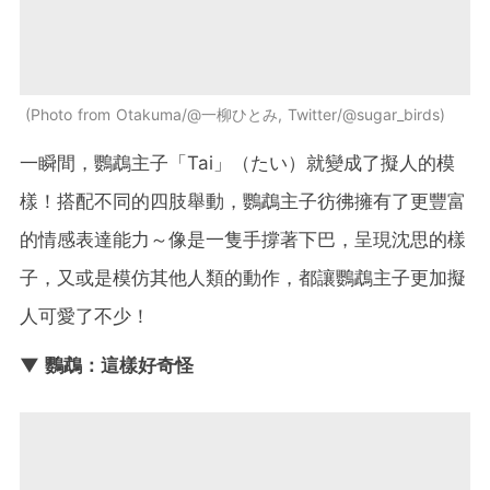
Photo from Otakuma/@一柳ひとみ, Twitter/@sugar_birds
一瞬間，鸚鵡主子「Tai」（たい）就變成了擬人的模
樣！搭配不同的四肢舉動，鸚鵡主子彷彿擁有了更豐富
的情感表達能力～像是一隻手撐著下巴，呈現沈思的樣
子，又或是模仿其他人類的動作，都讓鸚鵡主子更加擬
人可愛了不少！
▼ 鸚鵡：這樣好奇怪