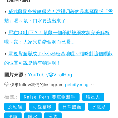
•
威武鼠鼠身披舞獅裝！嘴裡叼著的是專屬鼠版「雪
茄」喔～鼠：口水要流出來了
•
壓在5G山下？！鼠鼠一個舉動被網友超完美解析
啦～鼠：人家只是鑽個洞而已囉…
•
電視背面變成了小小秘密基地喔～貓咪對這個隱蔽
的位置可說是情有獨鍾啊！
圖片來源：
YouTube/@ViralHog
🐱 快來follow我們的Instagram
petcity.mag
～
標籤:
Raise Pets 養寵物新手
喵星人
虎斑貓
可愛貓咪
日常照顧
水龍頭
洗頭
喝水
濕透