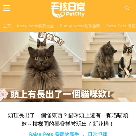
主頁
Knowledge飼養大全
Funny News毛孩趣聞
Raise Pets 
頭頂長出了一個怪東西？貓咪頭上還有一顆喵喵頭
欸～樓梯間的疊疊樂被玩出了新花樣！
Raise Pets 養寵物新手
日常照顧