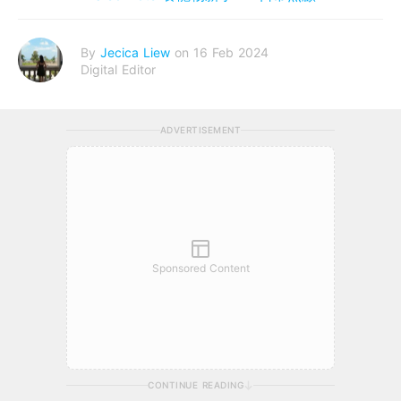
By
Jecica Liew
on 16 Feb 2024
Digital Editor
ADVERTISEMENT
Sponsored Content
CONTINUE READING