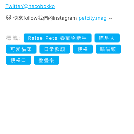
Twitter/@necobokko
🐱 快來follow我們的Instagram
petcity.mag
～
標籤:
Raise Pets 養寵物新手
喵星人
可愛貓咪
日常照顧
樓梯
喵喵頭
樓梯口
疊疊樂