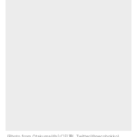
Photo from Otakuma/@山口弘剛, Twitter/@necobokko