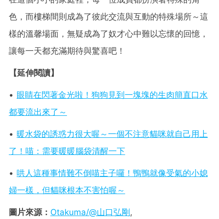
色，而樓梯間則成為了彼此交流與互動的特殊場所～這
樣的溫馨場面，無疑成為了奴才心中難以忘懷的回憶，
讓每一天都充滿期待與驚喜吧！
【延伸閱讀】
•
眼睛在閃著金光啦！狗狗見到一塊塊的生肉簡直口水
都要流出來了～
•
暖水袋的誘惑力很大喔～一個不注意貓咪就自己用上
了！喵：需要暖暖腦袋清醒一下
•
哄人這種事情難不倒喵主子囉！鴨鴨就像受氣的小媳
婦一樣，但貓咪根本不害怕喔～
圖片來源：
Otakuma/@山口弘剛
,