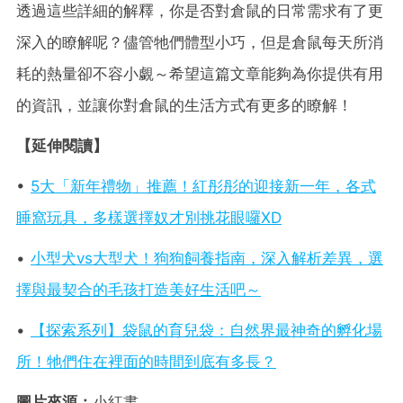
透過這些詳細的解釋，你是否對倉鼠的日常需求有了更
深入的瞭解呢？儘管牠們體型小巧，但是倉鼠每天所消
耗的熱量卻不容小覷～希望這篇文章能夠為你提供有用
的資訊，並讓你對倉鼠的生活方式有更多的瞭解！
【延伸閱讀】
•
5大「新年禮物」推薦！紅彤彤的迎接新一年，各式
睡窩玩具，多樣選擇奴才別挑花眼囉XD
•
小型犬vs大型犬！狗狗飼養指南，深入解析差異，選
擇與最契合的毛孩打造美好生活吧～
•
【探索系列】袋鼠的育兒袋：自然界最神奇的孵化場
所！牠們住在裡面的時間到底有多長？
圖片來源：
小紅書