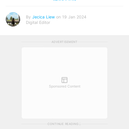
By
Jecica Liew
on 19 Jan 2024
Digital Editor
ADVERTISEMENT
Sponsored Content
CONTINUE READING