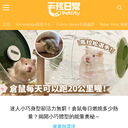
主頁
Knowledge飼養大全
Funny News毛孩趣聞
Raise Pets 
迷人小巧身型卻活力無窮！倉鼠每日燃燒多少熱
量？揭開小巧體型的能量奧秘～
健康與環境