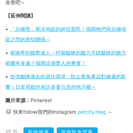
改善吧～
【延伸閱讀】
•
「北極熊」寒冷地區的絕佳居民！揭開牠們與北極地
區之間的密切關係～
•
寵物界的聽覺達人：挖掘貓咪的聽力天賦貓咪的聽力
範圍有多廣？揭開這個驚人的事實！
•
提供貓咪適合的居住環境：防止香氛產品對健康的影
響！日常照顧也有許多要注意的地方喔～
圖片來源：
Pinterest
🐱 快來follow我們的Instagram
petcity.mag
～
標籤:
寵物健康
寵物飲食營養