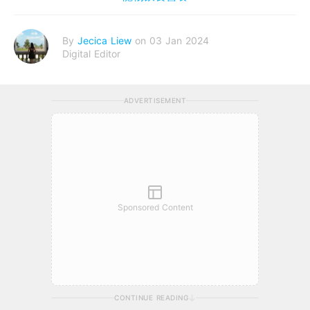
By
Jecica Liew
on 03 Jan 2024
Digital Editor
ADVERTISEMENT
Sponsored Content
CONTINUE READING