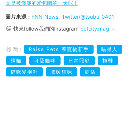
又是被滿滿的愛包圍的一天呢！
圖片來源：
FNN News
,
Twitter/@tsubu_0401
🐱 快來follow我們的Instagram
petcity.mag
～
標籤:
Raise Pets 養寵物新手
喵星人
橘貓
可愛貓咪
日常照顧
拖鞋
貓咪愛拖鞋
取暖貓咪
霸佔