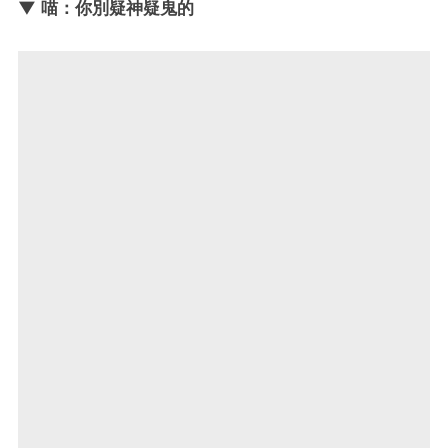
▼ 喵：你別疑神疑鬼的