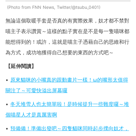
Photo from FNN News, Twitter/@tsubu_0401
無論這個取暖手套是否真的有實際效果，奴才都不禁對
喵主子表示讚賞～這樣的點子實在是不是每一隻喵咪都
能想得到的！或許，這就是喵主子憑藉自己的思維和行
為方式，成功地獲得自己想要的東西的方式吧～
【延伸閱讀】
•
原來貓咪的小嘴真的跟動畫片一樣！ω的嘴形太值得
關注了～可愛快溢出屏幕囉
•
冬天堆雪人也太簡單啦！是時候提升一些難度囉～堆
個喵星人才是真厲害啊
•
預備備！準備出發吧～四隻貓咪同時起步撲向奴才，