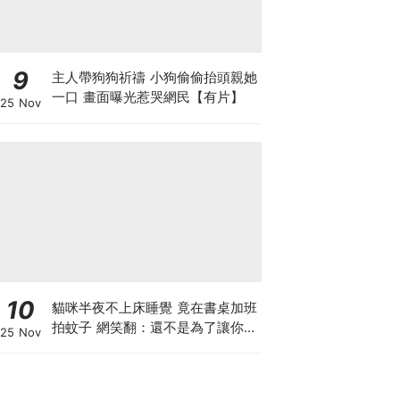
9
主人帶狗狗祈禱 小狗偷偷抬頭親她
一口 畫面曝光惹哭網民【有片】
25 Nov
10
貓咪半夜不上床睡覺 竟在書桌加班
拍蚊子 網笑翻：還不是為了讓你睡
25 Nov
個好覺