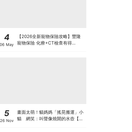
4
【2026全新寵物保險攻略】豐隆
寵物保險 化療+CT檢查有得
06 May
Claim！
5
畫面太萌！貓媽媽「搖晃搬運」小
貓 網笑：叫聲像燒開的水壺【有
26 Nov
片】