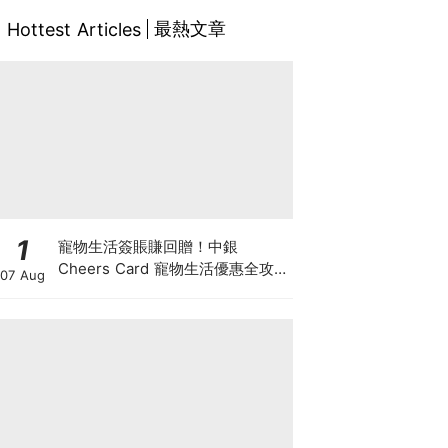
最熱文章
Hottest Articles
1
寵物生活簽賬賺回贈！中銀
Cheers Card 寵物生活優惠全攻
07 Aug
略：簽賬賺高達4%回贈+抽獎贏豪
華寵物游泳體驗