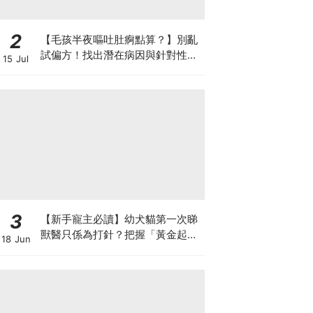
2
【毛孩半夜嘔吐肚痾點算？】別亂
試偏方！找出潛在病因與針對性營
15 Jul
養方案
3
【新手寵主必讀】幼犬貓第一次睇
獸醫只係為打針？把握「黃金起跑
18 Jun
線」建立專屬健康基底