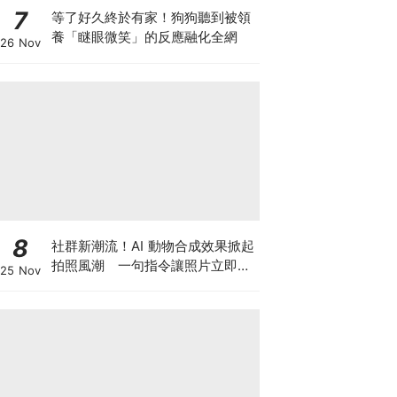
7
等了好久終於有家！狗狗聽到被領
養「瞇眼微笑」的反應融化全網
26 Nov
8
社群新潮流！AI 動物合成效果掀起
拍照風潮 一句指令讓照片立即升
25 Nov
級