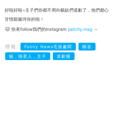
好啦好啦~主子們你都不用向貓奴們道歉了，他們都心
甘情願服侍你的啦！
🐱 快來follow我們的Instagram
petcity.mag
～
標籤:
Funny News毛孩趣聞
睡姿
貓，喵星人，主子
道歉睡