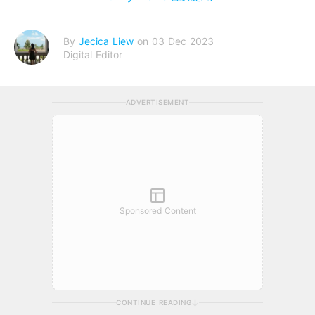
By
Jecica Liew
on 03 Dec 2023
Digital Editor
ADVERTISEMENT
Sponsored Content
CONTINUE READING