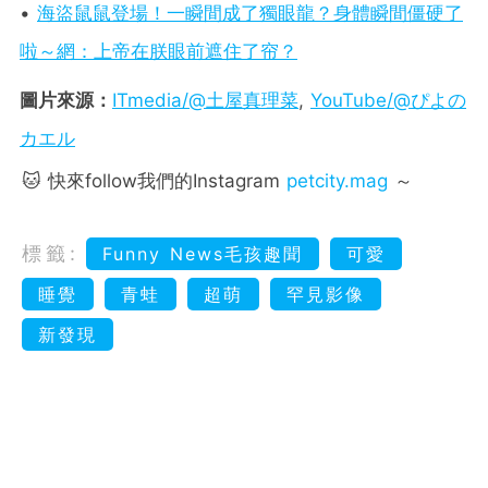
•
海盜鼠鼠登場！一瞬間成了獨眼龍？身體瞬間僵硬了
啦～網：上帝在朕眼前遮住了帘？
圖片來源：
ITmedia/@土屋真理菜
,
YouTube/@ぴよの
カエル
🐱 快來follow我們的Instagram
petcity.mag
～
標籤:
Funny News毛孩趣聞
可愛
睡覺
青蛙
超萌
罕見影像
新發現