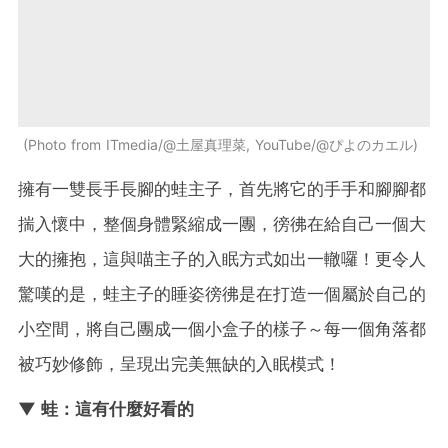
Photo from ITmedia/@土屋真理菜, YouTube/@ぴよのカエル
擁有一雙長手長腳的蛙主子，首先將它的手手和腳腳都
揣入懷中，整個身體緊縮成一團，徬彿在給自己一個大
大的擁抱，這與喵主子的入眠方式如出一轍囉！更令人
驚嘆的是，蛙主子的睡姿徬彿是在打造一個屬於自己的
小空間，將自己團成一個小盒子的樣子～每一個角落都
被巧妙修飾，呈現出完美無缺的入眠模式！
▼ 蛙：這有什麼好看的