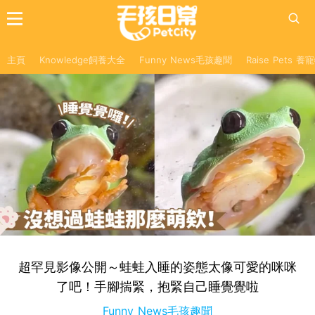
主頁
Knowledge飼養大全
Funny News毛孩趣聞
Raise Pets 
超罕見影像公開～蛙蛙入睡的姿態太像可愛的咪咪
了吧！手腳揣緊，抱緊自己睡覺覺啦
Funny News毛孩趣聞