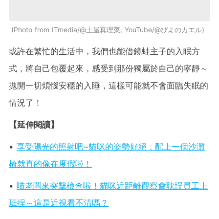
Photo from ITmedia/@土屋真理菜, YouTube/@ぴよのカエル
或許在繁忙的生活中，我們也能借鏡蛙主子的入眠方
式，將自己包覆起來，感受到那份獨屬於自己的寧靜～
拋開一切煩惱安穩的入睡，這樣可能就不會面臨失眠的
情況了！
【延伸閱讀】
•
享受陽光的照射吧~貓咪的姿勢好絕，配上一個沙灘
椅就真的像在度假啦！
•
喵老闆來突擊檢查啦！貓咪近距離觀察會耽誤員工上
班捏～這是近視看不清嗎？