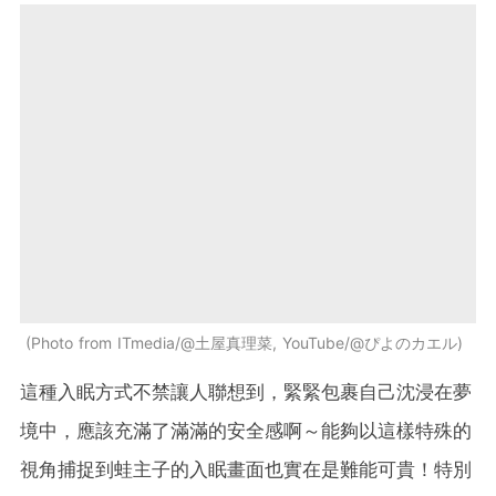
Photo from ITmedia/@土屋真理菜, YouTube/@ぴよのカエル
這種入眠方式不禁讓人聯想到，緊緊包裹自己沈浸在夢
境中，應該充滿了滿滿的安全感啊～能夠以這樣特殊的
視角捕捉到蛙主子的入眠畫面也實在是難能可貴！特別