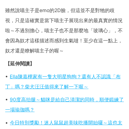
雖然說喵主子是emo的2D臉，但這並不是對牠的歧
視，只是這確實是當下喵主子展現出來的最真實的情況
啦～不過別擔心，喵主子也不是那麼地「玻璃心」，不
會因為奴才這樣描述而感到生氣噠！至少在這一點上，
奴才還是瞭解喵主子的喔～
【延伸閱讀】
•
Ella陳嘉樺家有一隻大明星狗狗？還有人不認識「布
丁」嗎？柴犬汪汪值得來了解一下喔～
•
90度高抬腿～貓咪是給自己清潔的同時，順便鍛練了
一場瑜珈嗎？
•
今日特別獎勵！迷人鼠鼠超美味吃播開始囉～這也太