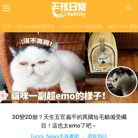
主頁
Knowledge飼養大全
Funny News毛孩趣聞
Raise Pets 
3D變2D臉？天生五官扁平的異國短毛貓備受矚
目！這也太emo了吧～
Funny News毛孩趣聞
萌寵熱話