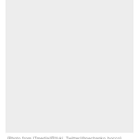
Photo from ITmedia/@Yuki, Twitter/@pechanko_bocco