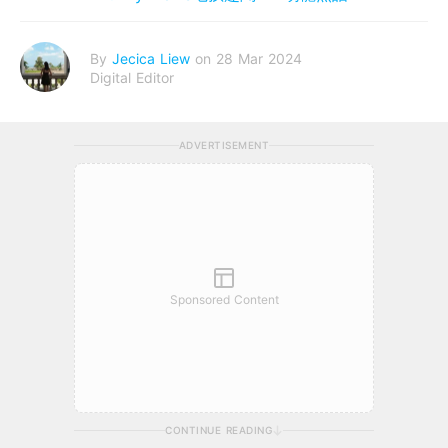
By
Jecica Liew
on 28 Mar 2024
Digital Editor
ADVERTISEMENT
Sponsored Content
CONTINUE READING