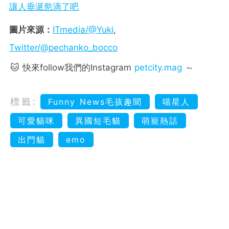
讓人垂涎慾滴了吧
圖片來源：
ITmedia/@Yuki
,
Twitter/@pechanko_bocco
🐱 快來follow我們的Instagram
petcity.mag
～
標籤:
Funny News毛孩趣聞
喵星人
可愛貓咪
異國短毛貓
萌寵熱話
出門貓
emo