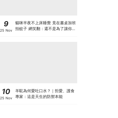
9
貓咪半夜不上床睡覺 竟在書桌加班
拍蚊子 網笑翻：還不是為了讓你睡
25 Nov
個好覺
10
羊駝為何愛吐口水？｜拒愛、護食
專家：這是天生的防禦本能
25 Nov