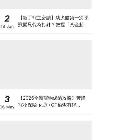
2
【新手寵主必讀】幼犬貓第一次睇
獸醫只係為打針？把握「黃金起跑
18 Jun
線」建立專屬健康基底
3
【2026全新寵物保險攻略】豐隆
寵物保險 化療+CT檢查有得
06 May
Claim！