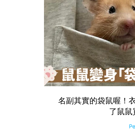
名副其實的袋鼠喔！
了鼠鼠
P