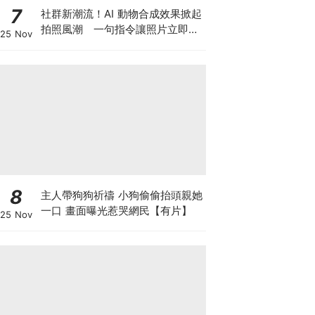
7
社群新潮流！AI 動物合成效果掀起
拍照風潮 一句指令讓照片立即升
25 Nov
級
8
主人帶狗狗祈禱 小狗偷偷抬頭親她
一口 畫面曝光惹哭網民【有片】
25 Nov