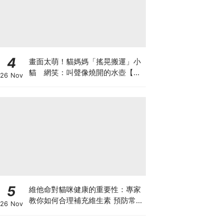
4
畫面太萌！貓媽媽「搖晃搬運」小
貓 網笑：叫聲像燒開的水壺【有
26 Nov
片】
5
維他命對貓咪健康的重要性：專家
教你如何合理補充維生素 預防常見
26 Nov
健康問題！