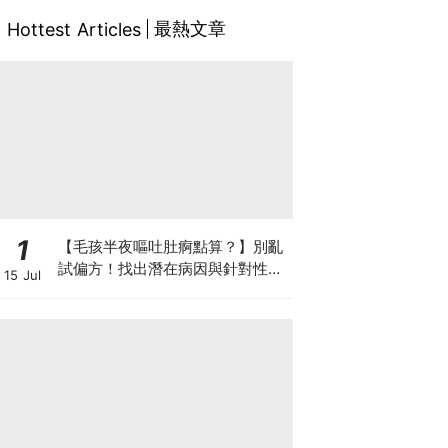
最熱文章
Hottest Articles
1
【毛孩半夜嘔吐肚痾點算？】別亂
試偏方！找出潛在病因與針對性營
15 Jul
養方案