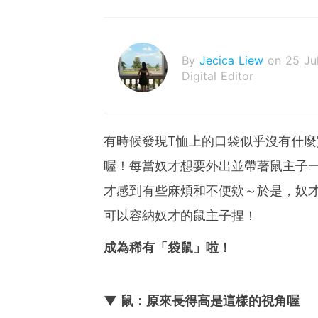
By
Jecica Liew
on 25 Ju
Digital Editor
有時候發現T恤上的口袋似乎沒有什
喔！每當奴才想要外出並帶著鼠主子
才感到有些麻煩和不便欸～於是，奴
可以容納奴才的鼠主子捏！
成為稀有「袋鼠」啦！
▼ 鼠：原來長得高是這樣的視角喔