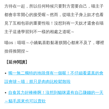
方待在一起，所以任何時候只要對方需要自己，喵主子
都會非常開心的接受喔～然而，從喵主子身上奴才也看
見了互相包容的重要性啦！沒想到有一天奴才還會在喵
主子這邊學習到不一樣的相處之道呢～
喵os：嘻嘻～小嬌氣喜歡黏著朕開心都來不及了，哪裡
捨得推開捏～
【延伸閱讀】
•
獨一無二獨特的地毯僅有一個喔！不仔細看還真的會
誤會噠～喵：朕只是肉肉比較鬆散啦
•
自食其力好棒棒啊！沒想到貓咪還有自己賺錢的一天
～貓毛原來也可以賣欸