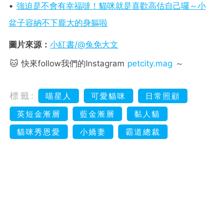
•
強迫是不會有幸福噠！貓咪就是喜歡高估自己囉～小
盆子容納不下龐大的身軀啦
圖片來源：
小紅書/@兔免大文
🐱 快來follow我們的Instagram
petcity.mag
～
標籤:
喵星人
可愛貓咪
日常照顧
英短金漸層
藍金漸層
黏人貓
貓咪秀恩愛
小嬌妻
霸道總裁