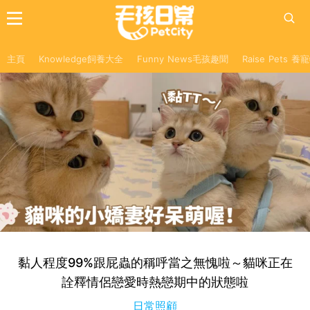
主頁
Knowledge飼養大全
Funny News毛孩趣聞
Raise Pets 
黏人程度99%跟屁蟲的稱呼當之無愧啦～貓咪正在
詮釋情侶戀愛時熱戀期中的狀態啦
日常照顧