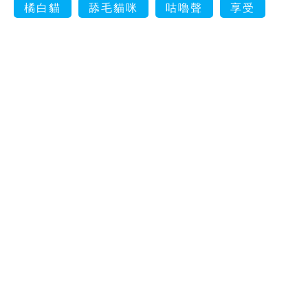
橘白貓
舔毛貓咪
咕嚕聲
享受