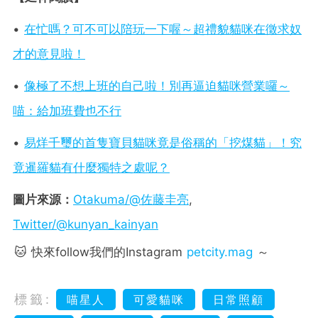
•
在忙嗎？可不可以陪玩一下喔～超禮貌貓咪在徵求奴
才的意見啦！
•
像極了不想上班的自己啦！別再逼迫貓咪營業囉～
喵：給加班費也不行
•
易烊千璽的首隻寶貝貓咪竟是俗稱的「挖煤貓」！究
竟暹羅貓有什麼獨特之處呢？
圖片來源：
Otakuma/@佐藤圭亮
,
Twitter/@kunyan_kainyan
🐱 快來follow我們的Instagram
petcity.mag
～
標籤:
喵星人
可愛貓咪
日常照顧