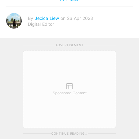
By
Jecica Liew
on 26 Apr 2023
Digital Editor
ADVERTISEMENT
Sponsored Content
CONTINUE READING