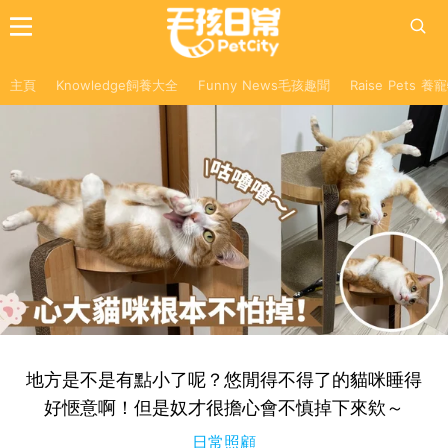
主頁
Knowledge飼養大全
Funny News毛孩趣聞
Raise Pets 
地方是不是有點小了呢？悠閒得不得了的貓咪睡得
好愜意啊！但是奴才很擔心會不慎掉下來欸～
日常照顧