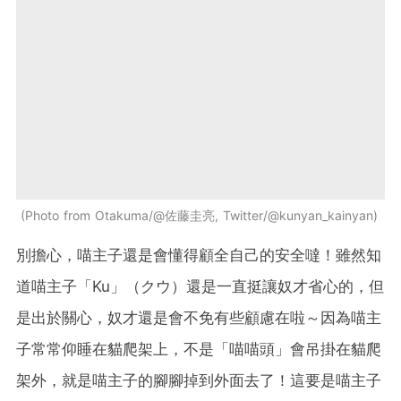
Photo from Otakuma/@佐藤圭亮, Twitter/@kunyan_kainyan
別擔心，喵主子還是會懂得顧全自己的安全噠！雖然知
道喵主子「Ku」（クウ）還是一直挺讓奴才省心的，但
是出於關心，奴才還是會不免有些顧慮在啦～因為喵主
子常常仰睡在貓爬架上，不是「喵喵頭」會吊掛在貓爬
架外，就是喵主子的腳腳掉到外面去了！這要是喵主子