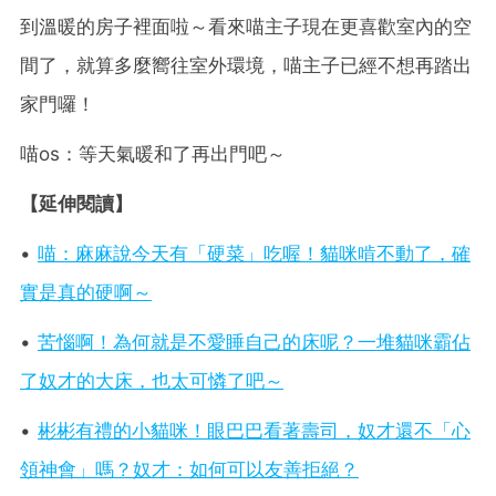
到溫暖的房子裡面啦～看來喵主子現在更喜歡室內的空
間了，就算多麼嚮往室外環境，喵主子已經不想再踏出
家門囉！
喵os：等天氣暖和了再出門吧～
【延伸閱讀】
•
喵：麻麻說今天有「硬菜」吃喔！貓咪啃不動了，確
實是真的硬啊～
•
苦惱啊！為何就是不愛睡自己的床呢？一堆貓咪霸佔
了奴才的大床，也太可憐了吧～
•
彬彬有禮的小貓咪！眼巴巴看著壽司，奴才還不「心
領神會」嗎？奴才：如何可以友善拒絕？