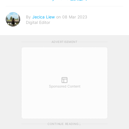
By
Jecica Liew
on 08 Mar 2023
Digital Editor
ADVERTISEMENT
Sponsored Content
CONTINUE READING