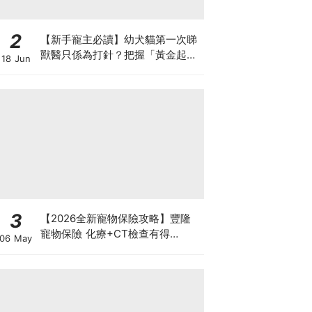
2
【新手寵主必讀】幼犬貓第一次睇
獸醫只係為打針？把握「黃金起跑
18 Jun
線」建立專屬健康基底
3
【2026全新寵物保險攻略】豐隆
寵物保險 化療+CT檢查有得
06 May
Claim！