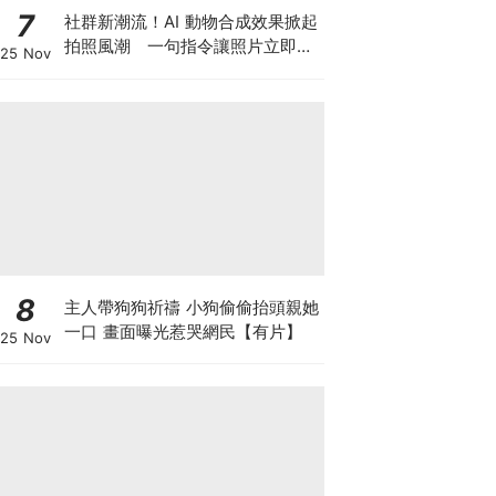
7
社群新潮流！AI 動物合成效果掀起
拍照風潮 一句指令讓照片立即升
25 Nov
級
8
主人帶狗狗祈禱 小狗偷偷抬頭親她
一口 畫面曝光惹哭網民【有片】
25 Nov