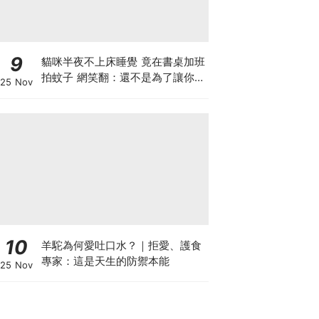
9
貓咪半夜不上床睡覺 竟在書桌加班
拍蚊子 網笑翻：還不是為了讓你睡
25 Nov
個好覺
10
羊駝為何愛吐口水？｜拒愛、護食
專家：這是天生的防禦本能
25 Nov