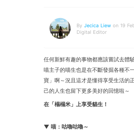
By
Jecica Liew
on 19 Fe
Digital Editor
任何新鮮有趣的事物都應該嘗試去體
喵主子的喵生也是在不斷發掘各種不
寶」啊～況且這才是懂得享受生活的
己的人生也留下更多美好的回憶啦～
在「榻榻米」上享受貓生！
▼ 喵：咕嚕咕嚕～