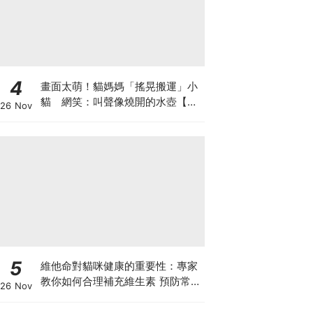
4
畫面太萌！貓媽媽「搖晃搬運」小
貓 網笑：叫聲像燒開的水壺【有
26 Nov
片】
5
維他命對貓咪健康的重要性：專家
教你如何合理補充維生素 預防常見
26 Nov
健康問題！