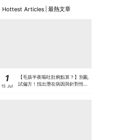
最熱文章
Hottest Articles
1
【毛孩半夜嘔吐肚痾點算？】別亂
試偏方！找出潛在病因與針對性營
15 Jul
養方案