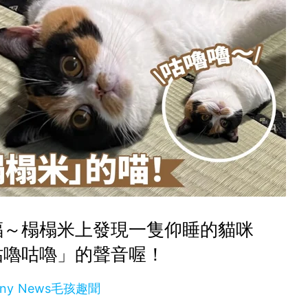
福～榻榻米上發現一隻仰睡的貓咪
咕嚕咕嚕」的聲音喔！
nny News毛孩趣聞