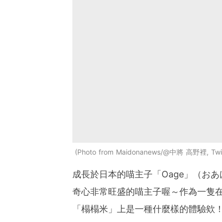
Photo from Maidonanews/@中將 高野裡, Twit
成長於日本的喵主子「Oage」（お
奇心非常旺盛的喵主子喔～作為一隻
「榻榻米」上是一種什麼樣的體驗欸