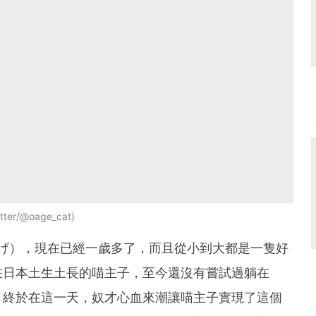
ter/@oage_cat
あげ），現在已經一歲多了，而且從小到大都是一隻好
在日本土生土長的喵主子，至今還沒有嘗試過躺在
！終於在這一天，奴才心血來潮讓喵主子實現了這個