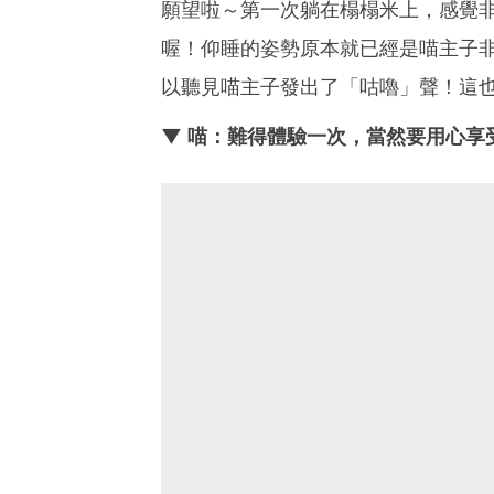
願望啦～第一次躺在榻榻米上，感覺
喔！仰睡的姿勢原本就已經是喵主子
以聽見喵主子發出了「咕嚕」聲！這
▼ 喵：難得體驗一次，當然要用心享