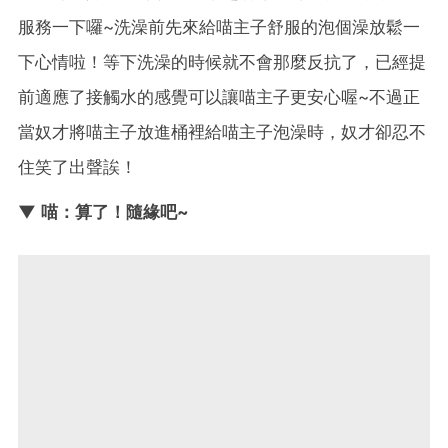
服務一下囉~洗澡前先來給喵主子舒服的泡個澡放鬆一
下心情啦！等下洗澡的時候就不會那麼反抗了，已經提
前適應了接觸水的感覺可以讓喵主子更安心喔~不過正
當奴才將喵主子放進桶裡給喵主子泡澡時，奴才卻忍不
住笑了出聲誒！
▼ 喵：算了！隨緣吧~