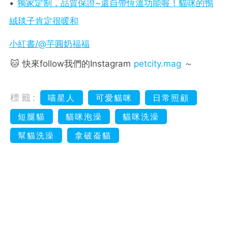
•
獨家定制，品質保證~還自帶恆溫功能喔！貓咪的鴨
絨毯子肯定很暖和
小紅書/@芋圓奶福福
🐱 快來follow我們的Instagram
petcity.mag
～
標籤:
喵星人
可愛貓咪
日常照顧
短腿貓
貓咪泡澡
貓咪洗澡
幫貓洗澡
拿破崙貓