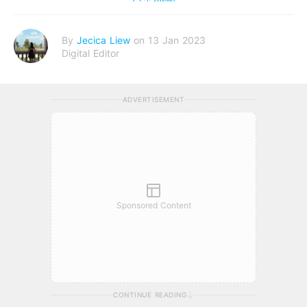
By
Jecica Liew
on 13 Jan 2023
Digital Editor
ADVERTISEMENT
Sponsored Content
CONTINUE READING