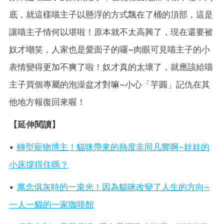
底，就這樣喵主子以懸浮的方式飄在了桶的頂部，這是
讓喵主子情何以堪啦！原本就不太高興了，現在還要被
奴才嘲笑，人家也是愛面子的囉~肉眼可見喵主子的小
表情變得更加不爽了啦！奴才真的太壞了，就應該給喵
主子買個專屬的泡澡盆才對嘛~小心「芋圓」記仇在其
他地方報復回來喔！
【延伸閱讀】
•
轉型寵物博主！貓咪帶來的熱度非同凡響啊~娃娃的
小床撐得住嗎？
•
萬念俱灰時的一束光！因為貓咪改變了人生的方向~
一人一貓的一家咖啡館