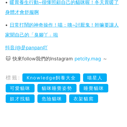
•
暖胃養生行動~很懂照顧自己的貓咪喔！冬天胃暖了
身體才會舒服啊
•
日常打鬧的神奇操作！喵：咦~討厭鬼！幹嘛要讓人
家聞自己的「臭腳丫」啦
抖音/@是panpan吖
🐱 快來follow我們的Instagram
petcity.mag
～
標籤:
Knowledge飼養大全
喵星人
可愛貓咪
貓咪睡覺姿勢
睡覺貓咪
奴才找貓
危險貓咪
衣架貓窩