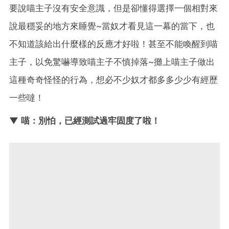
要說喵主子沒有安全意識，但是卻懂得選擇一個相對來
說最穩妥的地方來睡覺~當奴才看見這一幕的當下，也
不知道該給出什麼樣的反應才好啦！甚至不能喚醒到喵
主子，以免驚嚇導致喵主子不慎掉落~攤上喵主子做出
這種奇奇怪怪的行為，想必不少奴才都多多少少有經歷
一些噠！
▼ 喵：別怕，已經測試過牢固度了啦！