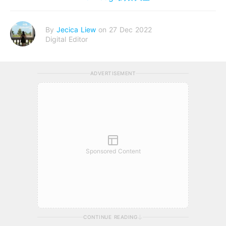
By
Jecica Liew
on 27 Dec 2022
Digital Editor
ADVERTISEMENT
Sponsored Content
CONTINUE READING