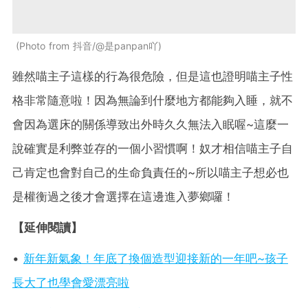
Photo from 抖音/@是panpan吖
雖然喵主子這樣的行為很危險，但是這也證明喵主子性
格非常隨意啦！因為無論到什麼地方都能夠入睡，就不
會因為選床的關係導致出外時久久無法入眠喔~這麼一
說確實是利弊並存的一個小習慣啊！奴才相信喵主子自
己肯定也會對自己的生命負責任的~所以喵主子想必也
是權衡過之後才會選擇在這邊進入夢鄉囉！
【延伸閱讀】
•
新年新氣象！年底了換個造型迎接新的一年吧~孩子
長大了也學會愛漂亮啦