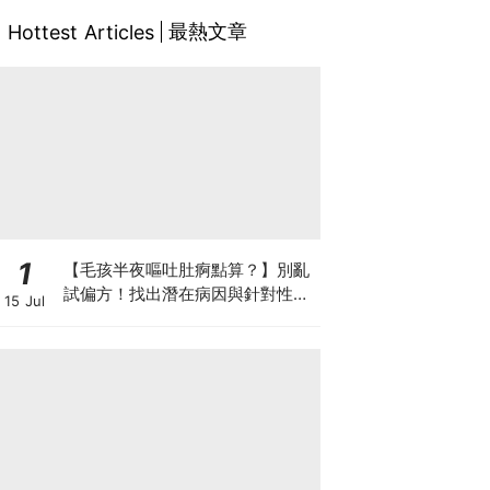
最熱文章
Hottest Articles
1
【毛孩半夜嘔吐肚痾點算？】別亂
試偏方！找出潛在病因與針對性營
15 Jul
養方案