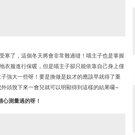
旦受寒了，這個冬天將會非常難過噠！喵主子也是掌握
厚地衣服進行保暖，但是喵主子卻只能依靠自己身上僅
主子強大一些呀！要是換做是奴才的應該早就得了重
把外頭脫下來一會兒就可以明顯得到這樣的結果囉~
精心測量過的呀！