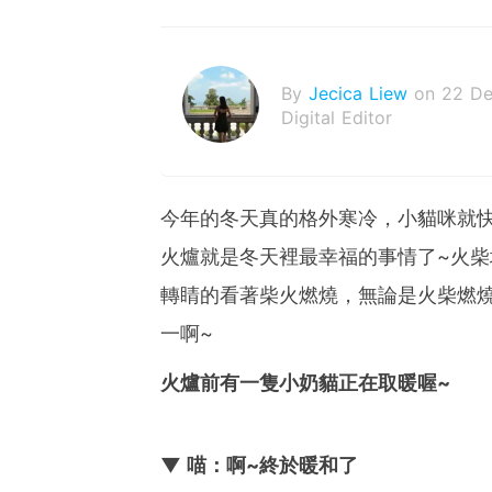
By
Jecica Liew
on 22 D
Digital Editor
今年的冬天真的格外寒冷，小貓咪就
火爐就是冬天裡最幸福的事情了~火
轉睛的看著柴火燃燒，無論是火柴燃
一啊~
火爐前有一隻小奶貓正在取暖喔~
▼ 喵：啊~終於暖和了