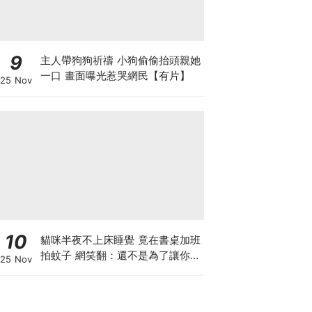
9
主人帶狗狗祈禱 小狗偷偷抬頭親她
一口 畫面曝光惹哭網民【有片】
25 Nov
10
貓咪半夜不上床睡覺 竟在書桌加班
拍蚊子 網笑翻：還不是為了讓你睡
25 Nov
個好覺