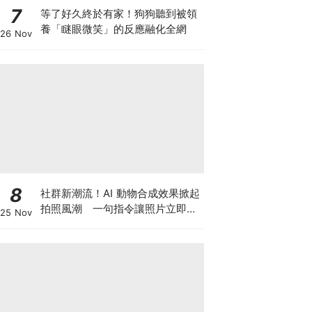
7
等了好久終於有家！狗狗聽到被領
養「瞇眼微笑」的反應融化全網
26 Nov
8
社群新潮流！AI 動物合成效果掀起
拍照風潮 一句指令讓照片立即升
25 Nov
級