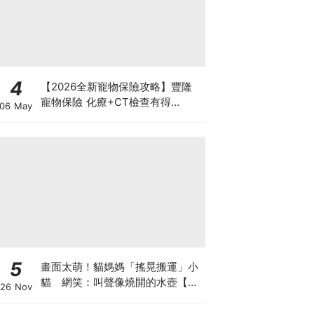
4
【2026全新寵物保險攻略】豐隆
寵物保險 化療+CT檢查有得
06 May
Claim！
5
畫面太萌！貓媽媽「搖晃搬運」小
貓 網笑：叫聲像燒開的水壺【有
26 Nov
片】