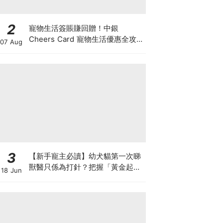
2
寵物生活簽賬賺回贈！中銀
Cheers Card 寵物生活優惠全攻
07 Aug
略：簽賬賺高達4%回贈+抽獎贏豪
華寵物游泳體驗
3
【新手寵主必讀】幼犬貓第一次睇
獸醫只係為打針？把握「黃金起跑
18 Jun
線」建立專屬健康基底