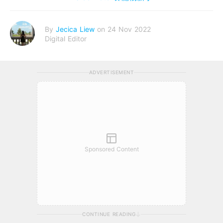
By
Jecica Liew
on 24 Nov 2022
Digital Editor
ADVERTISEMENT
Sponsored Content
CONTINUE READING