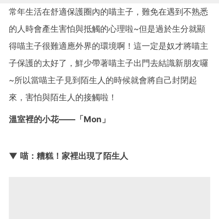
常年生活在舒適保護圈內的喵主子，難免在遇到不熟悉
的人時會產生害怕與抵觸的心理啦~但是過於生分就顯
得喵主子很難適應外界的環境啊！這一定是奴才將喵主
子保護的太好了，鮮少帶著喵主子出門去結識新朋友囉
~所以當喵主子見到陌生人的時候就會將自己封閉起
來，害怕與陌生人的接觸啦！
溫室裡的小花——「Mon」
▼ 喵：糟糕！家裡出現了陌生人