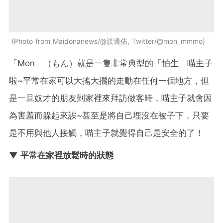
Photo from Maidonanews/@渡邊佑, Twitter/@mon_mmmo
「Mon」（もん）就是一隻非常典型的「怕生」喵主子
啦~平常在家可以大搖大擺的走動在任何一個地方，但
是一旦奴才的朋友到家裡來拜訪做客時，喵主子就會因
為害羞而躲起來誒~甚至是將自己埋沒在被子下，只要
是不用與他人接觸，喵主子就覺得自己是安全的了！
▼ 平常在家裡放鬆時的狀態