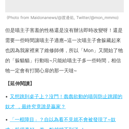
Photo from Maidonanews/@渡邊佑, Twitter/@mon_mmmo
但是喵主子害羞的性格還是沒有辦法即時改變呀！還是
需要一些時間讓喵主子適應~這一次喵主子會躲藏起來
也因為我家裡來了維修師傅，所以「Mon」又開始了牠
的「躲貓貓」行動啦~只能給喵主子多一些時間，相信
牠一定會有打開心扉的那一天噠~
【延伸閱讀】
•
又想跳到桌子上？沒門！蠢蠢欲動的喵與防止跳躍的
奴才 ，最終究竟誰是贏家？
•
「一棍障目」？自以為看不見就不會被發現了~奴