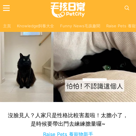
主頁
Knowledge飼養大全
Funny News毛孩趣聞
Raise Pets 
沒臉見人？人家只是性格比較害羞啦！太膽小了，
是時候要帶出門去練練膽量囉~
Raise Pets 養寵物新手