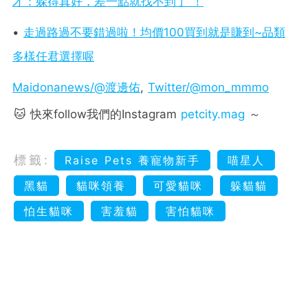
才：躲得真好，差一點就找不到了 ！
•
走過路過不要錯過啦！均價100買到就是賺到~品類
多樣任君選擇喔
Maidonanews/@渡邊佑
,
Twitter/@mon_mmmo
🐱 快來follow我們的Instagram
petcity.mag
～
標籤:
Raise Pets 養寵物新手
喵星人
黑貓
貓咪領養
可愛貓咪
躲貓貓
怕生貓咪
害羞貓
害怕貓咪