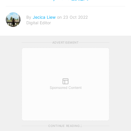
By
Jecica Liew
on 23 Oct 2022
Digital Editor
ADVERTISEMENT
Sponsored Content
CONTINUE READING