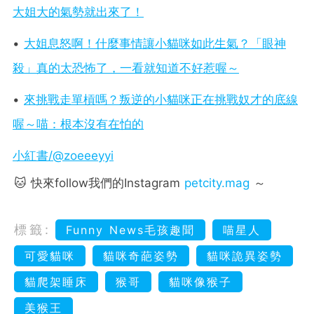
大姐大的氣勢就出來了！
•
大姐息怒啊！什麼事情讓小貓咪如此生氣？「眼神
殺」真的太恐怖了，一看就知道不好惹喔～
•
來挑戰走單槓嗎？叛逆的小貓咪正在挑戰奴才的底線
喔～喵：根本沒有在怕的
小紅書/@zoeeeyyi
🐱 快來follow我們的Instagram
petcity.mag
～
標籤:
Funny News毛孩趣聞
喵星人
可愛貓咪
貓咪奇葩姿勢
貓咪詭異姿勢
貓爬架睡床
猴哥
貓咪像猴子
美猴王