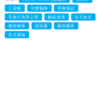
三花貓
可愛貓咪
萌寵熱話
毛孩行為與心理
貓奴崩潰
主子奴才
壞掉貓咪
刨坑貓
貓與咖啡
意式濃縮