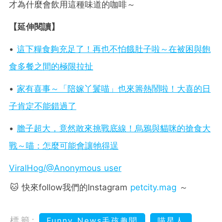
才為什麼會飲用這種味道的咖啡～
【延伸閱讀】
•
這下糧食夠充足了！再也不怕餓肚子啦～在被困與飽
食多餐之間的極限拉扯
•
家有喜事～「陪嫁丫鬟喵」也來籌熱鬧啦！大喜的日
子肯定不能錯過了
•
膽子超大，竟然敢來挑戰底線！烏鴉與貓咪的搶食大
戰～喵：怎麼可能會讓牠得逞
ViralHog/@Anonymous user
🐱 快來follow我們的Instagram
petcity.mag
～
標籤:
Funny News毛孩趣聞
喵星人