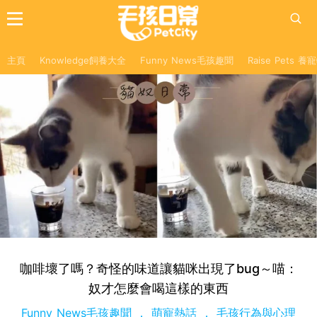
主頁
Knowledge飼養大全
Funny News毛孩趣聞
Raise Pets 
咖啡壞了嗎？奇怪的味道讓貓咪出現了bug～喵：
奴才怎麼會喝這樣的東西
Funny News毛孩趣聞
萌寵熱話
毛孩行為與心理