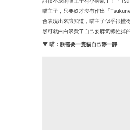
討摸不成的喵主子有小脾氣了！「Tsu
喵主子，只要奴才沒有作出「Tsuku
會表現出來讓知道，喵主子似乎很懂
然可就白白浪費了自己耍脾氣犧牲掉
▼ 喵：朕需要一隻貓自己靜一靜