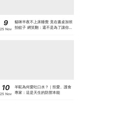
9
貓咪半夜不上床睡覺 竟在書桌加班
拍蚊子 網笑翻：還不是為了讓你睡
25 Nov
個好覺
10
羊駝為何愛吐口水？｜拒愛、護食
專家：這是天生的防禦本能
25 Nov