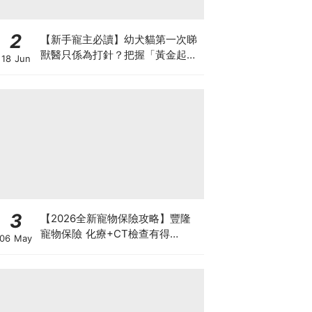
2
【新手寵主必讀】幼犬貓第一次睇
獸醫只係為打針？把握「黃金起跑
18 Jun
線」建立專屬健康基底
3
【2026全新寵物保險攻略】豐隆
寵物保險 化療+CT檢查有得
06 May
Claim！