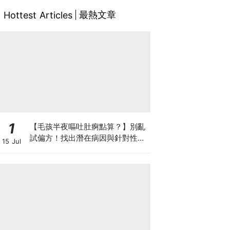
最熱文章
Hottest Articles
1
【毛孩半夜嘔吐肚痾點算？】別亂
試偏方！找出潛在病因與針對性營
15 Jul
養方案