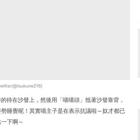
itter/@tsukune216
靜靜的待在沙發上，然後用「喵喵頭」抵著沙發靠背，
姿勢睡覺呢！其實喵主子是在表示抗議啦～奴才都已
哄一下啊～