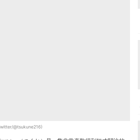
itter/@tsukune216