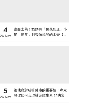
4
畫面太萌！貓媽媽「搖晃搬運」小
貓 網笑：叫聲像燒開的水壺【有
26 Nov
片】
5
維他命對貓咪健康的重要性：專家
教你如何合理補充維生素 預防常見
26 Nov
健康問題！