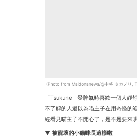
Photo from Maidonanews/@中将 タカノリ, Tw
「Tsukune」發脾氣時喜歡一個人
不了解的人還以為喵主子在用奇怪的
經看見喵主子不開心了，是不是要來
▼ 被寵壞的小貓咪長這樣啦