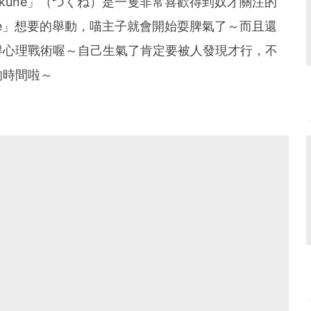
kune」（つくね）是一隻非常喜歡得到奴才關注的
ne」想要的舉動，喵主子就會開始耍脾氣了～而且還
得心理戰術喔～自己生氣了肯定要被人發現才行，不
的時間啦～