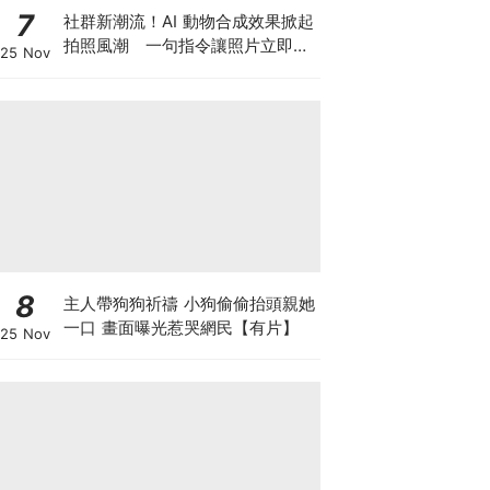
7
社群新潮流！AI 動物合成效果掀起
拍照風潮 一句指令讓照片立即升
25 Nov
級
8
主人帶狗狗祈禱 小狗偷偷抬頭親她
一口 畫面曝光惹哭網民【有片】
25 Nov