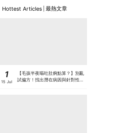
最熱文章
Hottest Articles
1
【毛孩半夜嘔吐肚痾點算？】別亂
試偏方！找出潛在病因與針對性營
15 Jul
養方案