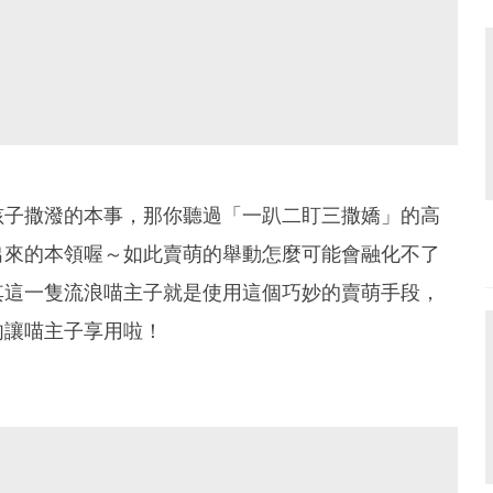
孩子撒潑的本事，那你聽過「一趴二盯三撒嬌」的高
出來的本領喔～如此賣萌的舉動怎麼可能會融化不了
其這一隻流浪喵主子就是使用這個巧妙的賣萌手段，
肉讓喵主子享用啦！