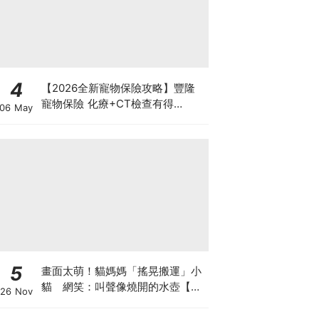
4
【2026全新寵物保險攻略】豐隆
寵物保險 化療+CT檢查有得
06 May
Claim！
5
畫面太萌！貓媽媽「搖晃搬運」小
貓 網笑：叫聲像燒開的水壺【有
26 Nov
片】