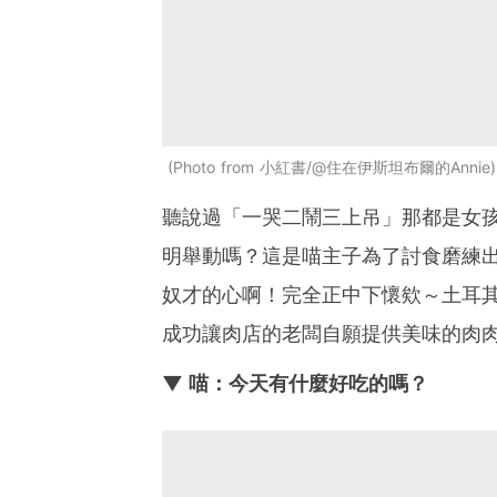
Photo from 小紅書/@住在伊斯坦布爾的Annie
聽說過「一哭二鬧三上吊」那都是女
明舉動嗎？這是喵主子為了討食磨練
奴才的心啊！完全正中下懷欸～土耳
成功讓肉店的老闆自願提供美味的肉
▼ 喵：今天有什麼好吃的嗎？