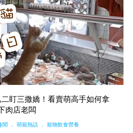
趴二盯三撒嬌！看賣萌高手如何拿
下肉店老闆
孩趣聞
萌寵熱話
寵物飲食營養