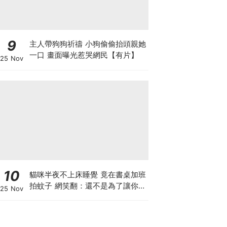
9
主人帶狗狗祈禱 小狗偷偷抬頭親她
一口 畫面曝光惹哭網民【有片】
25 Nov
10
貓咪半夜不上床睡覺 竟在書桌加班
拍蚊子 網笑翻：還不是為了讓你睡
25 Nov
個好覺