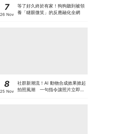
7
等了好久終於有家！狗狗聽到被領
養「瞇眼微笑」的反應融化全網
26 Nov
8
社群新潮流！AI 動物合成效果掀起
拍照風潮 一句指令讓照片立即升
25 Nov
級