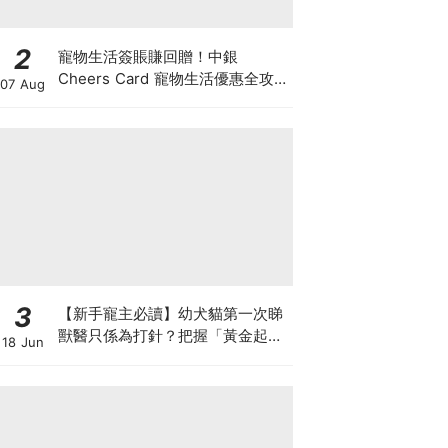
2
寵物生活簽賬賺回贈！中銀
Cheers Card 寵物生活優惠全攻
07 Aug
略：簽賬賺高達4%回贈+抽獎贏豪
華寵物游泳體驗
3
【新手寵主必讀】幼犬貓第一次睇
獸醫只係為打針？把握「黃金起跑
18 Jun
線」建立專屬健康基底