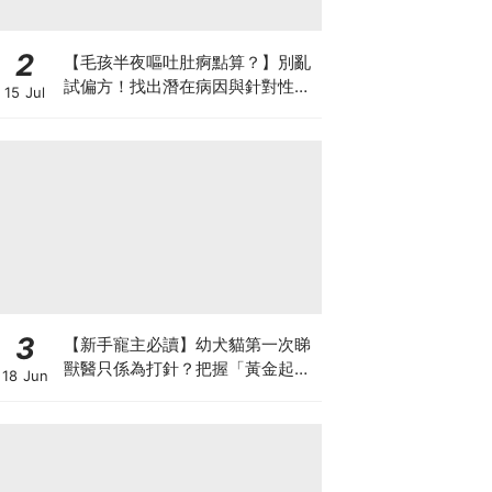
2
【毛孩半夜嘔吐肚痾點算？】別亂
試偏方！找出潛在病因與針對性營
15 Jul
養方案
3
【新手寵主必讀】幼犬貓第一次睇
獸醫只係為打針？把握「黃金起跑
18 Jun
線」建立專屬健康基底