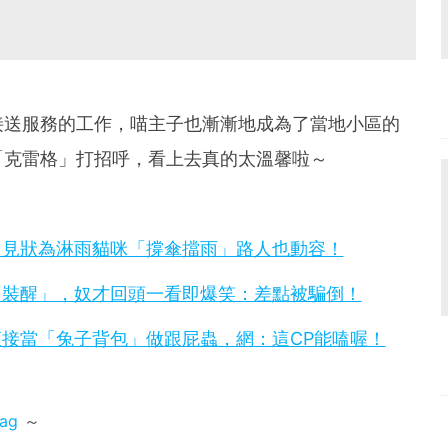
接送服務的工作，喵主子也漸漸地成為了當地小區的
「克雷格」打招呼，看上去真的太溫馨啦～
男見狀為淋雨貓咪「撐傘擋雨」路人也動容！
「裝醒」，奴才回頭一看即爆笑：差點被騙倒！
接當「兔子背包」做跟屁蟲，網：這CP能嗑喔！
mag
～