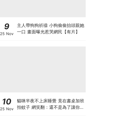
9
主人帶狗狗祈禱 小狗偷偷抬頭親她
一口 畫面曝光惹哭網民【有片】
25 Nov
10
貓咪半夜不上床睡覺 竟在書桌加班
拍蚊子 網笑翻：還不是為了讓你睡
25 Nov
個好覺