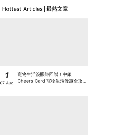
最熱文章
Hottest Articles
1
寵物生活簽賬賺回贈！中銀
Cheers Card 寵物生活優惠全攻
07 Aug
略：簽賬賺高達4%回贈+抽獎贏豪
華寵物游泳體驗