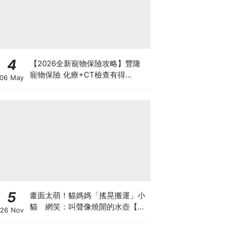
4
【2026全新寵物保險攻略】豐隆
寵物保險 化療+CT檢查有得
06 May
Claim！
5
畫面太萌！貓媽媽「搖晃搬運」小
貓 網笑：叫聲像燒開的水壺【有
26 Nov
片】