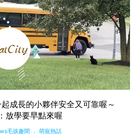
一起成長的小夥伴安全又可靠喔～
：放學要早點來喔
News毛孩趣聞
萌寵熱話