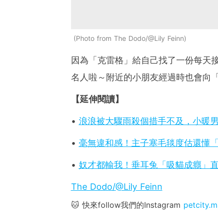
Photo from The Dodo/@Lily Feinn
因為「克雷格」給自己找了一份每天
名人啦～附近的小朋友經過時也會向
【延伸閱讀】
•
浪浪被大驟雨殺個措手不及，小暖
•
毫無違和感！主子塞毛毯度估還懂
•
奴才都輸我！垂耳兔「吸貓成癮」直
The Dodo/@Lily Feinn
🐱 快來follow我們的Instagram
petcity.