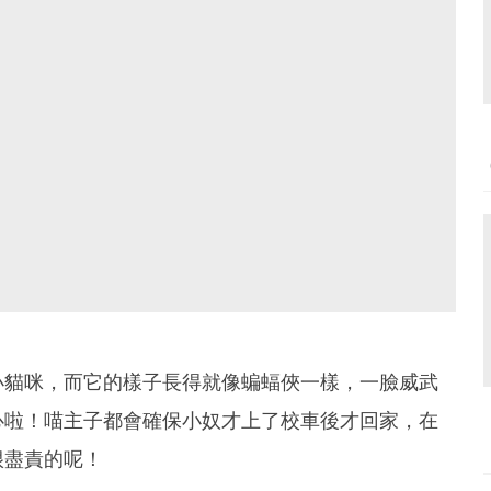
小貓咪，而它的樣子長得就像蝙蝠俠一樣，一臉威武
心啦！喵主子都會確保小奴才上了校車後才回家，在
很盡責的呢！