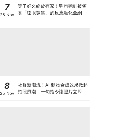
7
等了好久終於有家！狗狗聽到被領
養「瞇眼微笑」的反應融化全網
26 Nov
8
社群新潮流！AI 動物合成效果掀起
拍照風潮 一句指令讓照片立即升
25 Nov
級