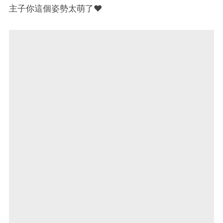
主子你這個姿勢太萌了❤