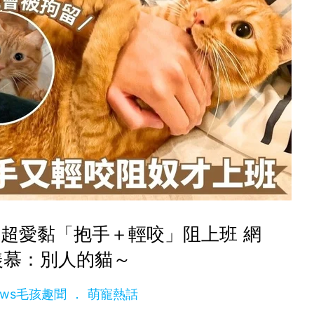
超愛黏「抱手＋輕咬」阻上班 網
羨慕：別人的貓～
News毛孩趣聞
萌寵熱話