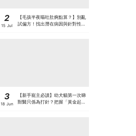
2
【毛孩半夜嘔吐肚痾點算？】別亂
試偏方！找出潛在病因與針對性營
15 Jul
養方案
3
【新手寵主必讀】幼犬貓第一次睇
獸醫只係為打針？把握「黃金起跑
18 Jun
線」建立專屬健康基底