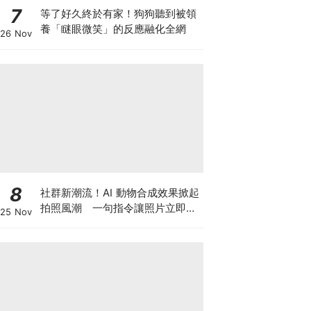
7
等了好久終於有家！狗狗聽到被領
養「瞇眼微笑」的反應融化全網
26 Nov
8
社群新潮流！AI 動物合成效果掀起
拍照風潮 一句指令讓照片立即升
25 Nov
級