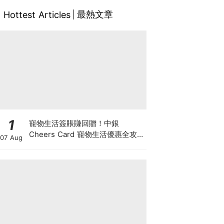
最熱文章
Hottest Articles
1
寵物生活簽賬賺回贈！中銀
Cheers Card 寵物生活優惠全攻
07 Aug
略：簽賬賺高達4%回贈+抽獎贏豪
華寵物游泳體驗