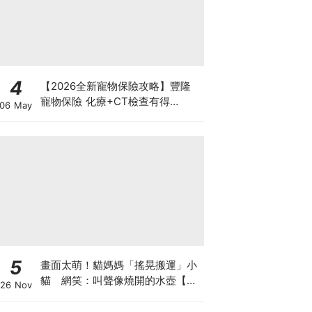
4
【2026全新寵物保險攻略】豐隆
寵物保險 化療+CT檢查有得
06 May
Claim！
5
畫面太萌！貓媽媽「搖晃搬運」小
貓 網笑：叫聲像燒開的水壺【有
26 Nov
片】