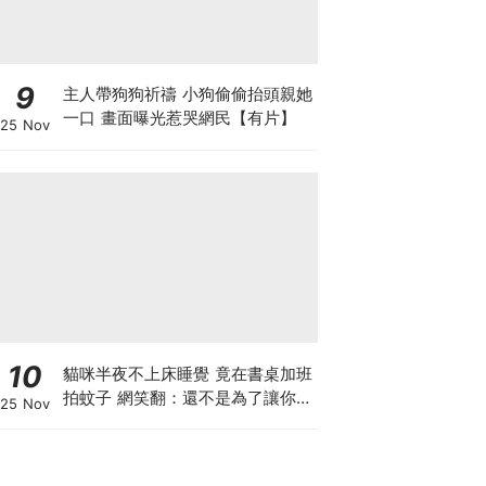
9
主人帶狗狗祈禱 小狗偷偷抬頭親她
一口 畫面曝光惹哭網民【有片】
25 Nov
10
貓咪半夜不上床睡覺 竟在書桌加班
拍蚊子 網笑翻：還不是為了讓你睡
25 Nov
個好覺