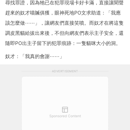
尋找罪證，因為牠已在犯罪現場卡好卡滿，直接讓聞聲
趕來的奴才喵贓俱獲，眼神死地PO文求助道：「我應
該怎麼做⋯⋯」，讓網友們直接笑噴。而奴才在將這隻
調皮黑貓給拔出來後，不但向網友們表示主子安全，還
隨即PO出主子留下的犯罪痕跡：一隻貓咪大小的洞。
奴才：「我真的會謝⋯⋯」
ADVERTISEMENT
Sponsored Content