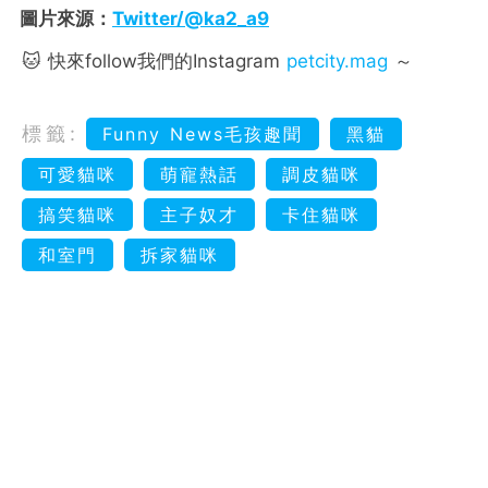
圖片來源：
Twitter/@ka2_a9
🐱 快來follow我們的Instagram
petcity.mag
～
標籤:
Funny News毛孩趣聞
黑貓
可愛貓咪
萌寵熱話
調皮貓咪
搞笑貓咪
主子奴才
卡住貓咪
和室門
拆家貓咪