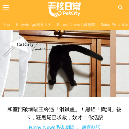
主頁
Knowledge飼養大全
Funny News毛孩趣聞
Raise Pets 
和室門破壞喵王終遇「滑鐵盧」！黑貓「戳洞」被
卡，狂甩尾巴求救，奴才：你活該
Funny News毛孩趣聞
萌寵熱話