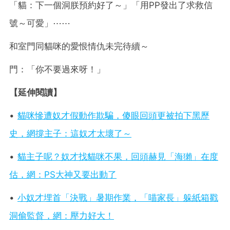
「貓：下一個洞朕預約好了～」「用PP發出了求救信
號～可愛」⋯⋯
和室門同貓咪的愛恨情仇未完待續～
門：「你不要過來呀！」
【延伸閱讀】
•
貓咪慘遭奴才假動作欺騙，傻眼回頭更被拍下黑歷
史，網撐主子：這奴才太壞了～
•
貓主子呢？奴才找貓咪不果，回頭赫見「海獺」在度
估，網：
PS
大神又要出動了
•
小奴才埋首「決戰」暑期作業，「喵家長」躲紙箱戳
洞偷監督，網：壓力好大！