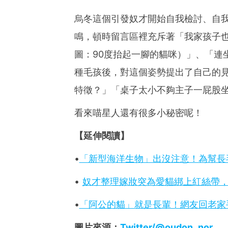
烏冬這個引發奴才開始自我檢討、自
鳴，頓時留言區裡充斥著「我家孩子
圖：90度抬起一腳的貓咪）」、「連
種毛孩後，對這個姿勢提出了自己的
特徵？」「桌子太小不夠主子一屁股
看來喵星人還有很多小秘密呢！
【延伸閱讀】
•
「新型海洋生物」出沒注意！為幫長
•
奴才整理嫁妝突為愛貓綁上紅絲帶
•
「阿公的貓」就是長輩！網友回老家
圖片來源：
Twitter/@oudon_nor