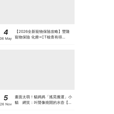
4
【2026全新寵物保險攻略】豐隆
寵物保險 化療+CT檢查有得
06 May
Claim！
5
畫面太萌！貓媽媽「搖晃搬運」小
貓 網笑：叫聲像燒開的水壺【有
26 Nov
片】