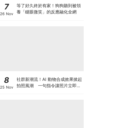
7
等了好久終於有家！狗狗聽到被領
養「瞇眼微笑」的反應融化全網
26 Nov
8
社群新潮流！AI 動物合成效果掀起
拍照風潮 一句指令讓照片立即升
25 Nov
級