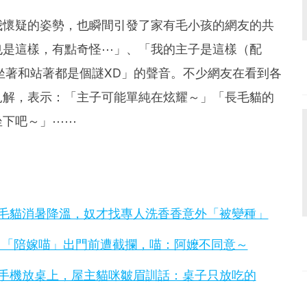
我懷疑的姿勢，也瞬間引發了家有毛小孩的網友的共
也是這樣，有點奇怪⋯」、「我的主子是這樣（配
坐著和站著都是個謎XD」的聲音。不少網友在看到各
見解，表示：「主子可能單純在炫耀～」「長毛貓的
坐下吧～」⋯⋯
毛貓消暑降溫，奴才找專人洗香香意外「被變種」
，「陪嫁喵」出門前遭截攔，喵：阿嬤不同意～
手機放桌上，屋主貓咪皺眉訓話：桌子只放吃的