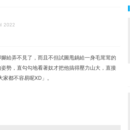
ul 2022
腳腳給弄不見了，而且不但試圖甩鍋給一身毛茸茸的
的姿勢，直勾勾地看著奴才把他搞得壓力山大，直接
大家都不容易呢XD」。