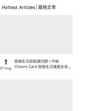
最熱文章
Hottest Articles
1
寵物生活簽賬賺回贈！中銀
Cheers Card 寵物生活優惠全攻
07 Aug
略：簽賬賺高達4%回贈+抽獎贏豪
華寵物游泳體驗