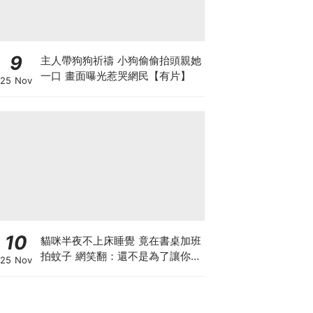
9
主人帶狗狗祈禱 小狗偷偷抬頭親她
一口 畫面曝光惹哭網民【有片】
25 Nov
10
貓咪半夜不上床睡覺 竟在書桌加班
拍蚊子 網笑翻：還不是為了讓你睡
25 Nov
個好覺