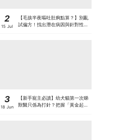
2
【毛孩半夜嘔吐肚痾點算？】別亂
試偏方！找出潛在病因與針對性營
15 Jul
養方案
3
【新手寵主必讀】幼犬貓第一次睇
獸醫只係為打針？把握「黃金起跑
18 Jun
線」建立專屬健康基底