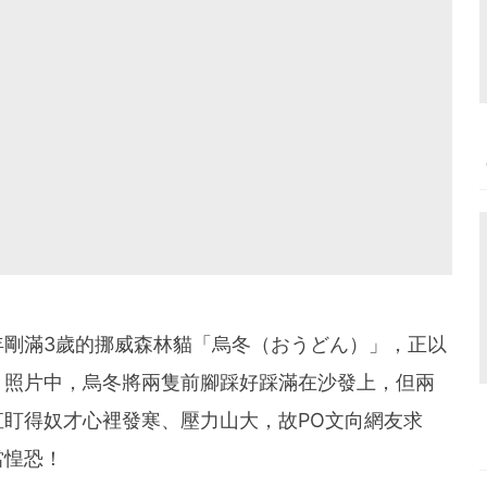
年剛滿3歲的挪威森林貓「烏冬（おうどん）」，正以
。照片中，烏冬將兩隻前腳踩好踩滿在沙發上，但兩
盯得奴才心裡發寒、壓力山大，故PO文向網友求
當惶恐！