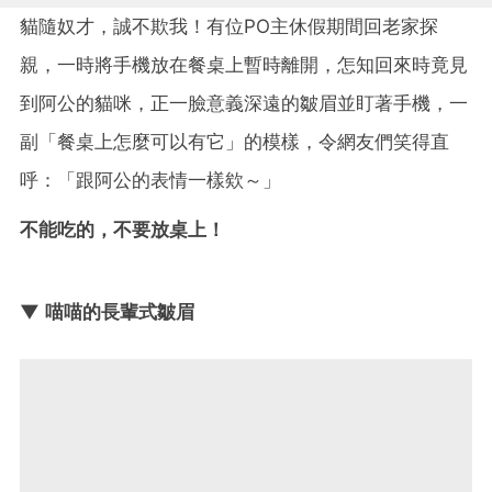
貓隨奴才，誠不欺我！有位PO主休假期間回老家探
親，一時將手機放在餐桌上暫時離開，怎知回來時竟見
到阿公的貓咪，正一臉意義深遠的皺眉並盯著手機，一
副「餐桌上怎麼可以有它」的模樣，令網友們笑得直
呼：「跟阿公的表情一樣欸～」
不能吃的，不要放桌上！
▼ 喵喵的長輩式皺眉