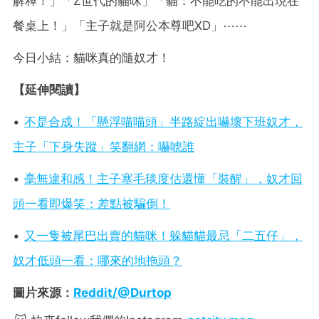
解釋！」「Z世代的貓咪」「貓：不能吃的不能出現在
餐桌上！」「主子就是阿公本尊吧XD」⋯⋯
今日小結：貓咪真的隨奴才！
【延伸閱讀】
•
不是合成！「懸浮喵喵頭」半路綻出嚇壞下班奴才，
主子「下身失蹤」笑翻網：嚇唬誰
•
毫無違和感！主子塞毛毯度估還懂「裝醒」，奴才回
頭一看即爆笑：差點被騙倒！
•
又一隻被尾巴出賣的貓咪！躲貓貓最忌「二五仔」，
奴才低頭一看：哪來的地拖頭？
圖片來源：
Reddit/@Durtop