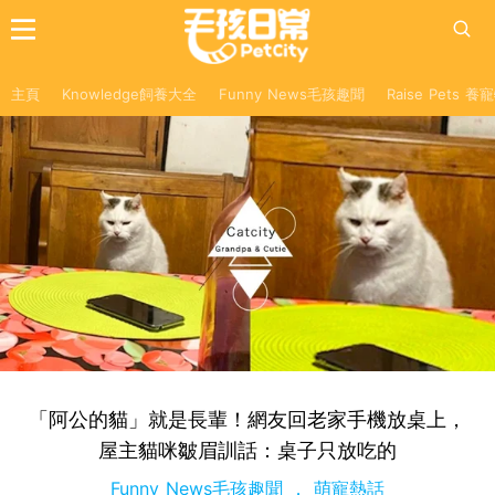
主頁
Knowledge飼養大全
Funny News毛孩趣聞
Raise Pets 
「阿公的貓」就是長輩！網友回老家手機放桌上，
屋主貓咪皺眉訓話：桌子只放吃的
Funny News毛孩趣聞
萌寵熱話