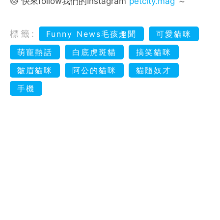
🐱 快來follow我們的Instagram
petcity.mag
～
標籤:
Funny News毛孩趣聞
可愛貓咪
萌寵熱話
白底虎斑貓
搞笑貓咪
皺眉貓咪
阿公的貓咪
貓隨奴才
手機