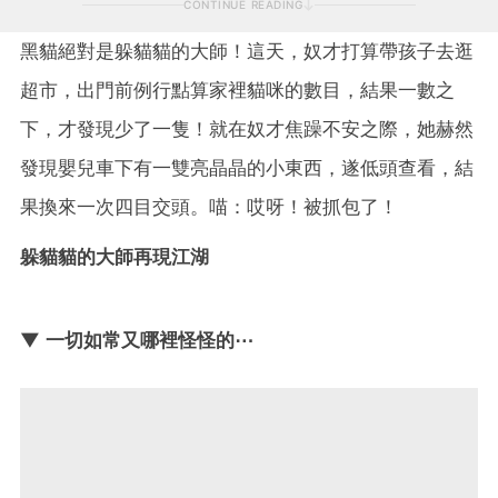
CONTINUE READING
黑貓絕對是躲貓貓的大師！這天，奴才打算帶孩子去逛
超市，出門前例行點算家裡貓咪的數目，結果一數之
下，才發現少了一隻！就在奴才焦躁不安之際，她赫然
發現嬰兒車下有一雙亮晶晶的小東西，遂低頭查看，結
果換來一次四目交頭。喵：哎呀！被抓包了！
躲貓貓的大師再現江湖
▼ 一切如常又哪裡怪怪的⋯