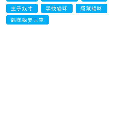
主子奴才
尋找貓咪
隱藏貓咪
貓咪躲嬰兒車