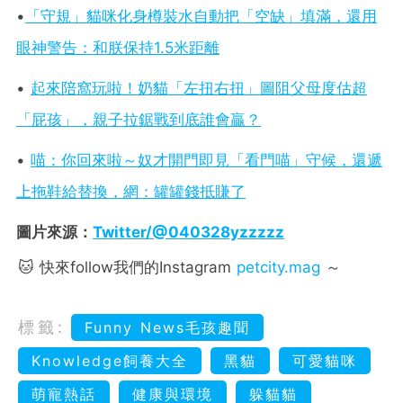
•
「守規」貓咪化身樽裝水自動把「空缺」填滿，還用
眼神警告：和朕保持
1.5
米距離
•
起來陪窩玩啦！奶貓「左扭右扭」圖阻父母度估超
「屁孩」，親子拉鋸戰到底誰會贏？
•
喵：你回來啦～奴才開門即見「看門喵」守候，還遞
上拖鞋給替換，網：罐罐錢抵賺了
圖片來源：
Twitter/@040328yzzzzz
🐱 快來follow我們的Instagram
petcity.mag
～
標籤:
Funny News毛孩趣聞
Knowledge飼養大全
黑貓
可愛貓咪
萌寵熱話
健康與環境
躲貓貓