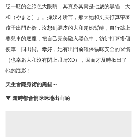
眨一眨的金綠色大眼睛，其真身其實是七歲的黑貓「大
和（やまと）」。據奴才所言，那天她和丈夫打算帶著
孩子出門逛街，沒想到調皮的大和趁她暫離，自行跳上
嬰兒車的底座，把自己完美融入黑色中，彷彿打算搭個
便車一同出街。幸好，她有出門前確保貓咪安全的習慣
（也幸虧大和沒有閉上眼睛XD），因而才及時揪出了
牠的蹤影！
天生會隱身術的黑貓～
▼ 隨時都會悄咪咪地出山喲