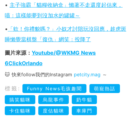
•
主子強霸「貓糧收納盒」懶著不走還度起估來，
喵：這樣能夢到沒加水的罐罐～
•
「欸！你禮貌嗎？」小奴才討陪玩沒回應，趁虎斑
睡懶覺當棋盤「復仇」網笑：投降了
圖片來源：
Youtube/@WKMG News
6ClickOrlando
🐱 快來follow我們的Instagram
petcity.mag
～
標籤:
Funny News毛孩趣聞
萌寵熱話
搞笑貓咪
烏龍事件
奶牛貓
卡住貓咪
度估貓咪
車庫門