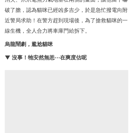
破了膽，認為貓咪已經凶多吉少，於是急忙撥電向附
近警局求助！在警方趕到現場後，為了搶救貓咪的一
線生機，全人合力將車庫門給拆下。
烏龍鬧劇，尷尬貓咪
▼ 沒事！牠安然無恙⋯在爽度估呢