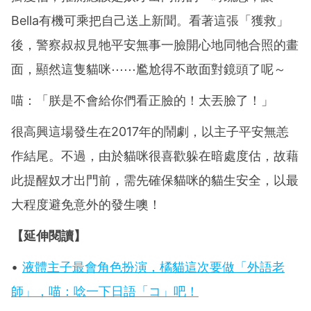
Bella有機可乘把自己送上新聞。看著這張「獲救」
後，警察叔叔見牠平安無事一臉開心地同牠合照的畫
面，顯然這隻貓咪⋯⋯尷尬得不敢面對鏡頭了呢～
喵：「朕是不會給你們看正臉的！太丟臉了！」
很高興這場發生在2017年的鬧劇，以主子平安無恙
作結尾。不過，由於貓咪很喜歡躲在暗處度估，故藉
此提醒奴才出門前，需先確保貓咪的貓生安全，以最
大程度避免意外的發生噢！
【延伸閱讀】
•
液體主子最會角色扮演，橘貓這次要做「外語老
師」，喵：唸一下日語「コ」吧！