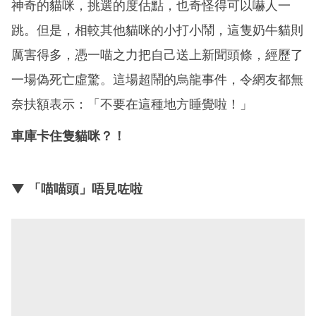
神奇的貓咪，挑選的度估點，也奇怪得可以嚇人一
跳。但是，相較其他貓咪的小打小鬧，這隻奶牛貓則
厲害得多，憑一喵之力把自己送上新聞頭條，經歷了
一場偽死亡虛驚。這場超鬧的烏龍事件，令網友都無
奈扶額表示：「不要在這種地方睡覺啦！」
車庫卡住隻貓咪？！
▼ 「喵喵頭」唔見咗啦