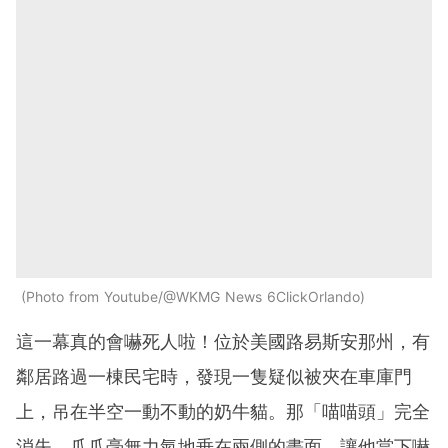
Photo from Youtube/@WKMG News 6ClickOrlando
這一幕真的會嚇死人啦！位於美國路易斯安那州，有
鄰居路過一棟民宅時，發現一隻疑似被夾在車庫門
上，吊在半空一動不動的奶牛貓。那「喵喵頭」完全
消失、爪爪毫無力氣地垂在兩側的畫面，讓他當下嚇