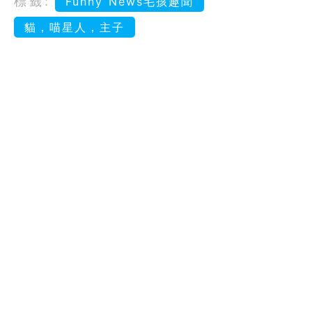
標籤:
Funny News毛孩趣聞
貓，喵星人，主子