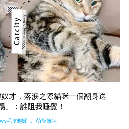
壞奴才，落淚之際貓咪一個翻身送
踢」：誰阻我睡覺！
News毛孩趣聞
萌寵熱話