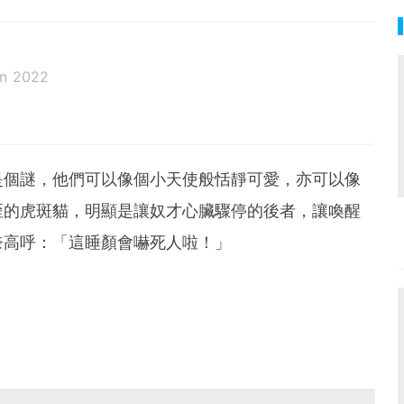
un 2022
是個謎，他們可以像個小天使般恬靜可愛，亦可以像
歪的虎斑貓，明顯是讓奴才心臟驟停的後者，讓喚醒
奈高呼：「這睡顏會嚇死人啦！」