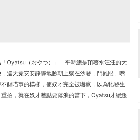
「Oyatsu（おやつ）」。平時總是頂著水汪汪的大
牠，這天竟安安靜靜地臉朝上躺在沙發，鬥雞眼、嘴
得不醒喵事的模樣，使奴才完全被嚇瘋，以為牠發生
重拍，就在奴才差點要落淚的當下，Oyatsu才緩緩
！