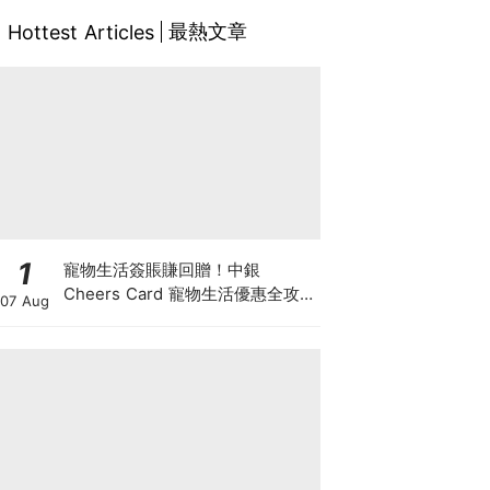
最熱文章
Hottest Articles
1
寵物生活簽賬賺回贈！中銀
Cheers Card 寵物生活優惠全攻
07 Aug
略：簽賬賺高達4%回贈+抽獎贏豪
華寵物游泳體驗