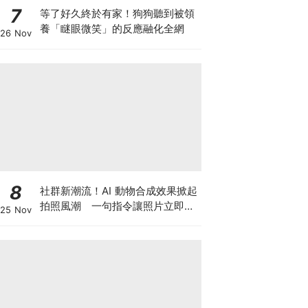
7
等了好久終於有家！狗狗聽到被領
養「瞇眼微笑」的反應融化全網
26 Nov
8
社群新潮流！AI 動物合成效果掀起
拍照風潮 一句指令讓照片立即升
25 Nov
級