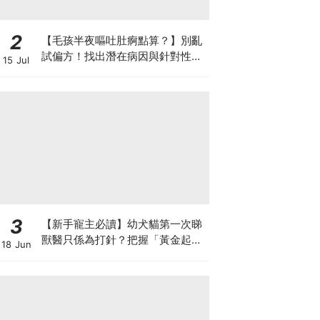
2
【毛孩半夜嘔吐肚痾點算？】別亂
試偏方！找出潛在病因與針對性營
15 Jul
養方案
3
【新手寵主必讀】幼犬貓第一次睇
獸醫只係為打針？把握「黃金起跑
18 Jun
線」建立專屬健康基底