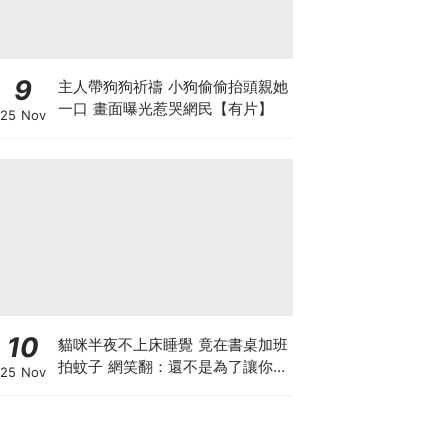
9
主人帶狗狗祈禱 小狗偷偷抬頭親她
一口 畫面曝光惹哭網民【有片】
25 Nov
10
貓咪半夜不上床睡覺 竟在書桌加班
拍蚊子 網笑翻：還不是為了讓你睡
25 Nov
個好覺