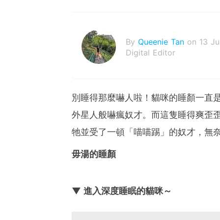
By
Queenie Tan
on 13 J
Digital Editor
別睡得那麼嚇人啦！貓咪的睡顏一直
外星人般嚇瘋奴才。而這隻睡得爽歪
牠並受了一頓「喵喵踢」的奴才，無
毋湯的睡顏
▼ 進入深度睡眠的貓咪～