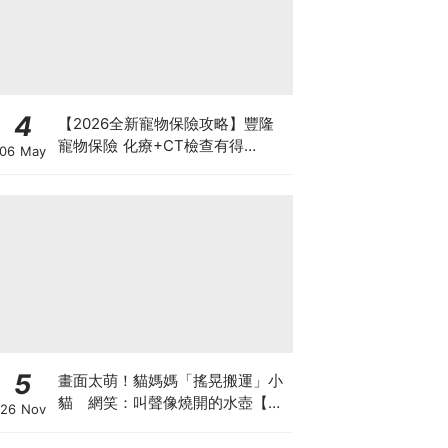
4
【2026全新寵物保險攻略】豐隆
寵物保險 化療+CT檢查有得
06 May
Claim！
5
畫面太萌！貓媽媽「搖晃搬運」小
貓 網笑：叫聲像燒開的水壺【有
26 Nov
片】