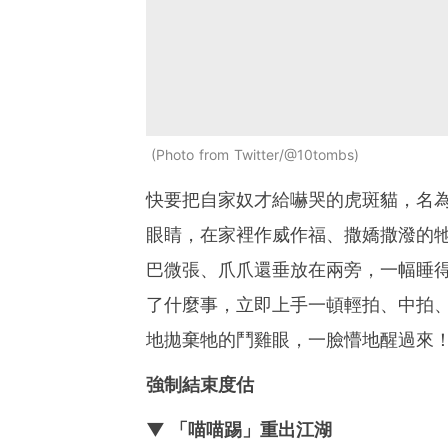
Photo from Twitter/@10tombs
快要把自家奴才給嚇哭的虎斑貓，名為
眼睛，在家裡作威作福、撒嬌撒潑的
巴微張、爪爪還垂放在兩旁，一幅睡
了什麼事，立即上手一頓輕拍、中拍、
地拋棄牠的鬥雞眼，一臉懵地醒過來
強制結束度估
▼ 「喵喵踢」重出江湖