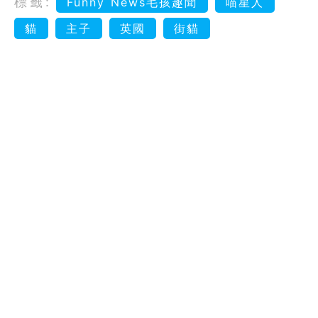
標籤:
Funny News毛孩趣聞
喵星人
貓
主子
英國
街貓