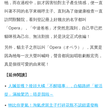
牠，而在過程中，奴才因害怕對主子產生情感，便一直
叫著不同的名字來稱呼主子。直到為了做健康檢查一直
訪問獸醫院，看到登記冊上好幾次的名字都叫
「Opera」，「中途爸爸」才突然意識到，自己早已把
貓咪視為己出、無法割捨，於是決定正式收編！
另外，貓主子之所以叫「Opera（オペラ）」，其實是
因為牠每一次大聲叫喊時，聲音都宛如唱歌劇般宏亮，
真是個很可愛的由來呢！
【延伸閱讀】
•
人贓並獲？後頭大橘「不醒喵事」，白貓路經「被活
捉」滿臉驚恐：唔是我啦～
•
牠比你更氣！淘氣虎斑主子打碎花瓶不認錯還發晦