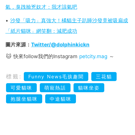
氣，臭跩臉兇奴才：我才該氣吧
•
沙發「吸力」真強大！橘貓主子趴睡沙發竟被吸扁成
「紙片貓咪」網笑翻：減肥成功
圖片來源：
Twitter/@dolphinkickn
🐱 快來follow我們的Instagram
petcity.mag
～
標籤:
Funny News毛孩趣聞
三花貓
可愛貓咪
萌寵熱話
貓咪坐姿
抱腿坐貓咪
中途貓咪