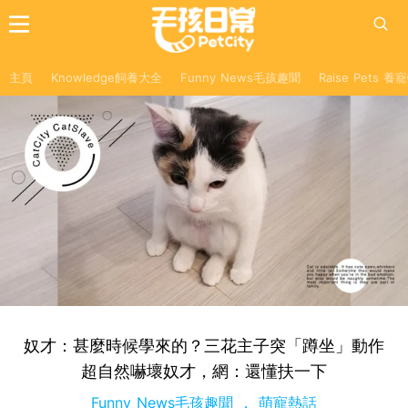
主頁
Knowledge飼養大全
Funny News毛孩趣聞
Raise Pets 
奴才：甚麼時候學來的？三花主子突「蹲坐」動作
超自然嚇壞奴才，網：還懂扶一下
Funny News毛孩趣聞
萌寵熱話