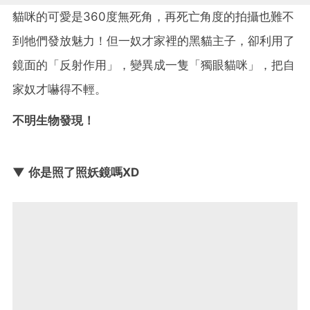
貓咪的可愛是360度無死角，再死亡角度的拍攝也難不
到牠們發放魅力！但一奴才家裡的黑貓主子，卻利用了
鏡面的「反射作用」，變異成一隻「獨眼貓咪」，把自
家奴才嚇得不輕。
不明生物發現！
▼ 你是照了照妖鏡嗎XD