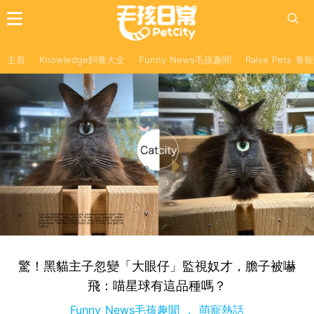
主頁
Knowledge飼養大全
Funny News毛孩趣聞
Raise Pets 
驚！黑貓主子忽變「大眼仔」監視奴才，膽子被嚇
飛：喵星球有這品種嗎？
Funny News毛孩趣聞
萌寵熱話