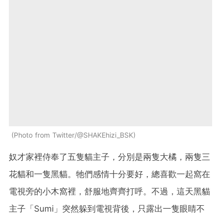
Photo from Twitter/@SHAKEhizi_BSK
奴才家裡侍奉了五隻貓主子，分別是兩隻大橘，兩隻三
花貓和一隻黑貓。牠們感情十分要好，總喜歡一起窩在
電視旁的小木窩裡，舒服地齊齊打呼。不過，這天黑貓
主子「Sumi」突然躲到電視背後，只露出一隻眼睛不