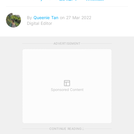
By
Queenie Tan
on 27 Mar 2022
Digital Editor
ADVERTISEMENT
Sponsored Content
CONTINUE READING