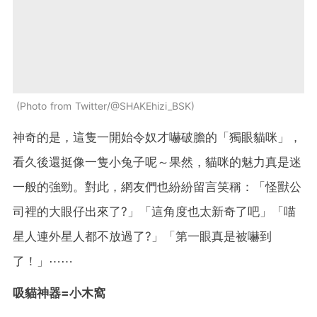
Photo from Twitter/@SHAKEhizi_BSK
神奇的是，這隻一開始令奴才嚇破膽的「獨眼貓咪」，
看久後還挺像一隻小兔子呢～果然，貓咪的魅力真是迷
一般的強勁。對此，網友們也紛紛留言笑稱：「怪獸公
司裡的大眼仔出來了?」「這角度也太新奇了吧」「喵
星人連外星人都不放過了?」「第一眼真是被嚇到
了！」⋯⋯
吸貓神器=小木窩