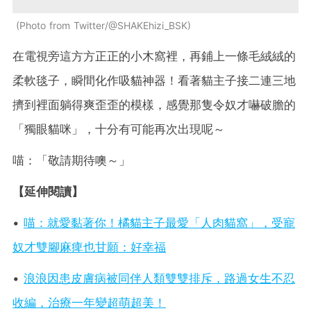
Photo from Twitter/@SHAKEhizi_BSK
在電視旁這方方正正的小木窩裡，再鋪上一條毛絨絨的
柔軟毯子，瞬間化作吸貓神器！看著貓主子接二連三地
擠到裡面躺得爽歪歪的模樣，感覺那隻令奴才嚇破膽的
「獨眼貓咪」，十分有可能再次出現呢～
喵：「敬請期待噢～」
【延伸閱讀】
•
喵：就愛黏著你！橘貓主子最愛「人肉貓窩」，受寵
奴才雙腳麻痺也甘願：好幸福
•
浪浪因患皮膚病被同伴人類雙雙排斥，路過女生不忍
收編，治療一年變超萌超美！