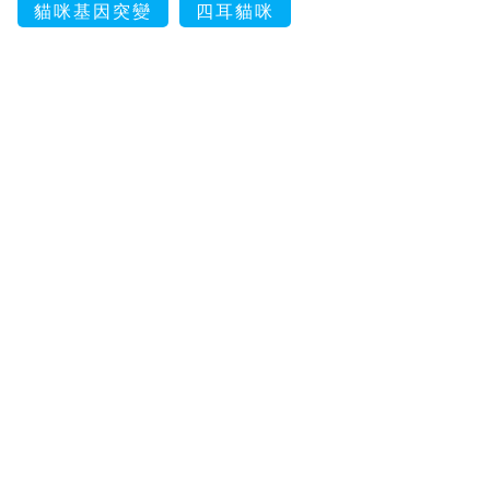
貓咪基因突變
四耳貓咪