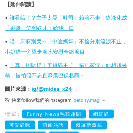
【延伸閱讀】
•
誰看餓了？主子太愛「吐司」賴著不走，終液化成
「果醬」笑翻奴才：給我一口
•
喵：馬麻別哭～「中途媽媽」不捨分別流淚不止，
小奶貓一旁舔走淚水安慰全網淚目
•
「真」招財貓！美短貓主子「貓肥家潤」面相超呆
萌，被拍照不忘直豎尾巴保私隱～
圖片來源：
ig/@midas_x24
🐱 快來follow我們的Instagram
petcity.mag
～
標籤:
Funny News毛孩趣聞
網紅貓
可愛貓咪
萌寵熱話
俄羅斯藍貓