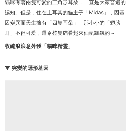
貓咪有著兩隻可愛的三角形耳朵，一直是大家普遍的
認知。但是，住在土耳其的貓主子「Midas」，因基
因變異而天生擁有「四隻耳朵」，那小小的「翅膀
耳」不但可愛，還令整隻貓看起來仙氣飄飄的～
收編浪浪意外獲「貓咪精靈」
▼ 突變的隱形基因