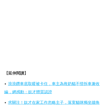
【延伸閱讀】
•
浪浪鑽車底取暖被卡住，車主為救奶貓不惜拆車兼收
編，網感動：奴才體質認證
•
求關注！奴才在家工作忽略主子，落寞貓咪獨坐牆角