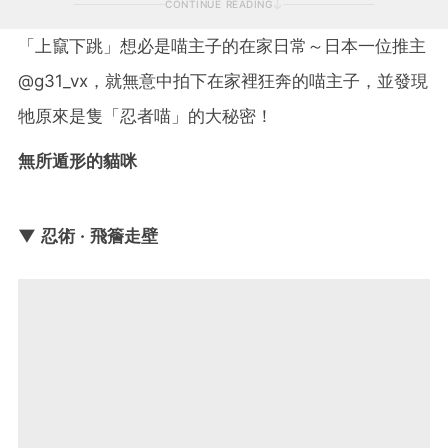
CONTINUE READING
「上竄下跳」想必是喵主子的在家日常～日本一位推主
@g31_vx，就無意中拍下在家裡狂奔的喵主子，並發現
牠原來是隻「忍者喵」的大秘密！
無所遁形的貓咪
▼ 忍術 · 飛簷走壁