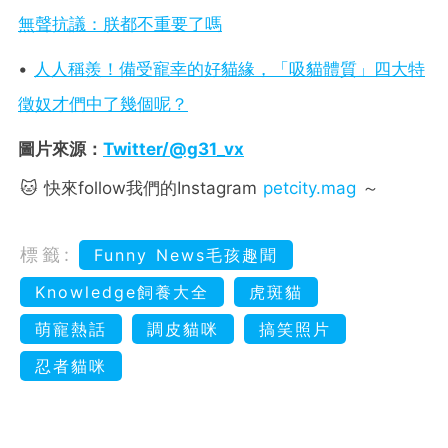
無聲抗議：朕都不重要了嗎
•
人人稱羨！備受寵幸的好貓緣，「吸貓體質」四大特
徵奴才們中了幾個呢？
圖片來源：
Twitter/@g31_vx
🐱 快來follow我們的Instagram
petcity.mag
～
標籤:
Funny News毛孩趣聞
Knowledge飼養大全
虎斑貓
萌寵熱話
調皮貓咪
搞笑照片
忍者貓咪