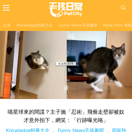
主頁
Knowledge飼養大全
Funny News毛孩趣聞
Raise Pets 
喵星球來的間諜？主子施「忍術」飛簷走壁卻被奴
才意外拍下，網笑：「行跡曝光咯」
Knowledge飼養大全
Funny News毛孩趣聞
萌寵熱