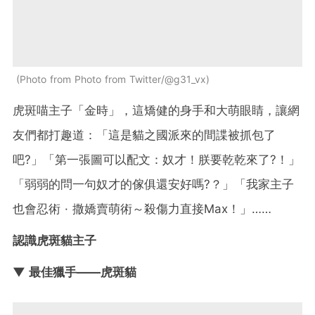
Photo from Photo from Twitter/@g31_vx
虎斑喵主子「金時」，這矯健的身手和大萌眼睛，讓網
友們都打趣道：「這是貓之國派來的間諜被抓包了
吧?」「第一張圖可以配文：奴才！朕要乾乾來了?！」
「弱弱的問一句奴才的傢俱還安好嗎?？」「我家主子
也會忍術 · 撒嬌賣萌術～殺傷力直接Max！」……
認識虎斑貓主子
▼ 最佳獵手——虎斑貓