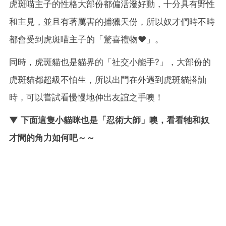
虎斑喵主子的性格大部份都偏活潑好動，十分具有野性
和主見，並且有著厲害的捕獵天份，所以奴才們時不時
都會受到虎斑喵主子的「驚喜禮物❤️」。
同時，虎斑貓也是貓界的「社交小能手?」，大部份的
虎斑貓都超級不怕生，所以出門在外遇到虎斑貓搭訕
時，可以嘗試看慢慢地伸出友誼之手噢！
▼ 下面這隻小貓咪也是「忍術大師」噢，看看牠和奴
才間的角力如何吧～～