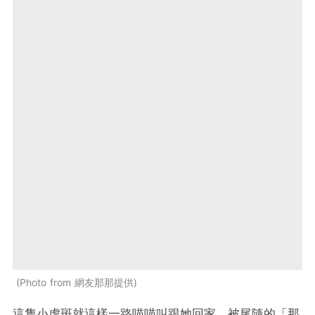
Photo from 網友那那提供
這隻小虎斑就這樣一路喵喵叫跟她回家，被尾隨的「那