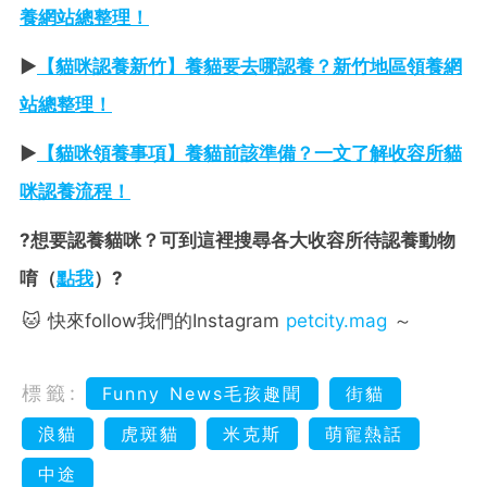
養網站總整理！
►
【貓咪認養新竹】養貓要去哪認養？新竹地區領養網
站總整理！
►
【貓咪領養事項】養貓前該準備？一文了解收容所貓
咪認養流程！
?想要認養貓咪？可到這裡搜尋各大收容所待認養動物
唷（
點我
）?
🐱 快來follow我們的Instagram
petcity.mag
～
標籤:
Funny News毛孩趣聞
街貓
浪貓
虎斑貓
米克斯
萌寵熱話
中途