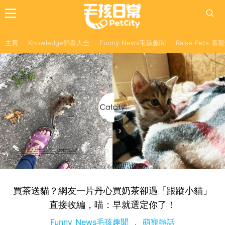
主頁
Knowledge飼養大全
Funny News毛孩趣聞
Raise Pets 
買茶送貓？網友一片丹心買奶茶卻遇「跟蹤小貓」
直接收編，喵：早就選定你了！
Funny News毛孩趣聞
萌寵熱話