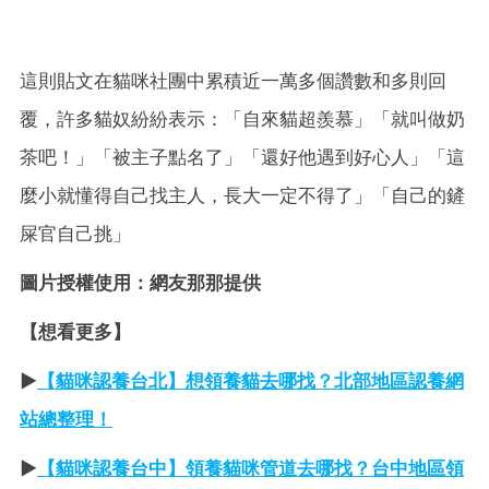
這則貼文在貓咪社團中累積近一萬多個讚數和多則回
覆，許多貓奴紛紛表示：「自來貓超羨慕」「就叫做奶
茶吧！」「被主子點名了」「還好他遇到好心人」「這
麼小就懂得自己找主人，長大一定不得了」「自己的鏟
屎官自己挑」
圖片授權使用：網友那那提供
【想看更多】
►
【貓咪認養台北】想領養貓去哪找？北部地區認養網
站總整理！
►
【貓咪認養台中】領養貓咪管道去哪找？台中地區領