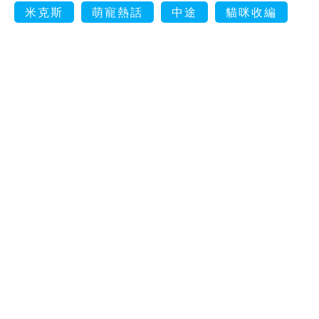
米克斯
萌寵熱話
中途
貓咪收編