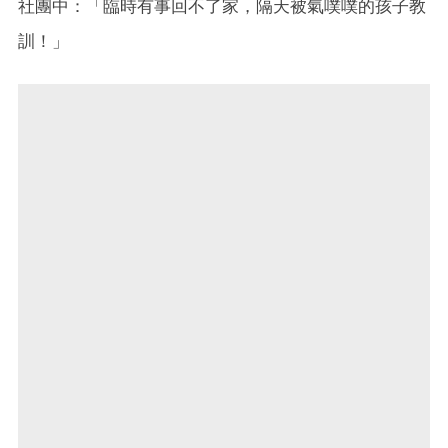
社團中：「臨時有事回不了家，隔天被氣噗噗的孩子教
訓！」