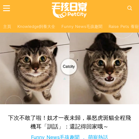
主頁
Knowledge飼養大全
Funny News毛孩趣聞
Raise Pets 
下次不敢了啦！奴才一夜未歸，暴怒虎斑貓全程飛
機耳「訓話」：還記得回家哦～
Funny News毛孩趣聞
萌寵熱話