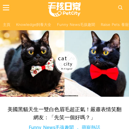
主頁
Knowledge飼養大全
Funny News毛孩趣聞
Raise Pets 
美國黑貓天生一雙白色眉毛超正氣！嚴肅表情笑翻
網友：「先笑一個好嗎？」
Funny News毛孩趣聞
萌寵熱話