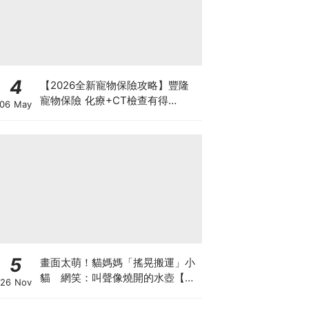
4
【2026全新寵物保險攻略】豐隆
寵物保險 化療+CT檢查有得
06 May
Claim！
5
畫面太萌！貓媽媽「搖晃搬運」小
貓 網笑：叫聲像燒開的水壺【有
26 Nov
片】