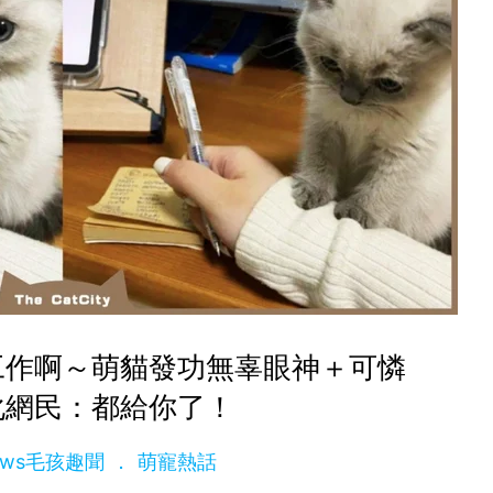
工作啊～萌貓發功無辜眼神＋可憐
化網民：都給你了！
News毛孩趣聞
萌寵熱話