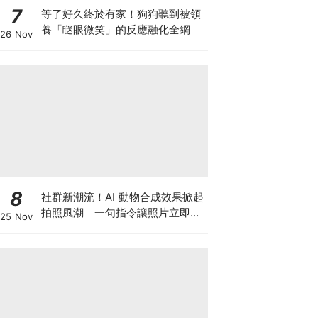
7
等了好久終於有家！狗狗聽到被領
養「瞇眼微笑」的反應融化全網
26 Nov
8
社群新潮流！AI 動物合成效果掀起
拍照風潮 一句指令讓照片立即升
25 Nov
級