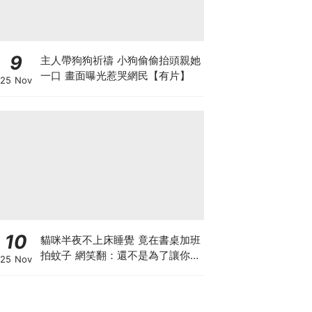
9
主人帶狗狗祈禱 小狗偷偷抬頭親她
一口 畫面曝光惹哭網民【有片】
25 Nov
10
貓咪半夜不上床睡覺 竟在書桌加班
拍蚊子 網笑翻：還不是為了讓你睡
25 Nov
個好覺