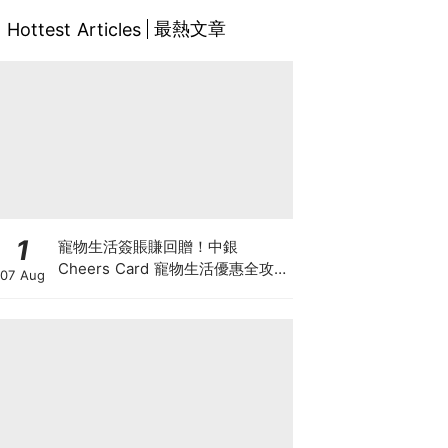
最熱文章
Hottest Articles
1
寵物生活簽賬賺回贈！中銀
Cheers Card 寵物生活優惠全攻
07 Aug
略：簽賬賺高達4%回贈+抽獎贏豪
華寵物游泳體驗