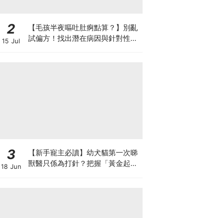
2
【毛孩半夜嘔吐肚痾點算？】別亂
試偏方！找出潛在病因與針對性營
15 Jul
養方案
3
【新手寵主必讀】幼犬貓第一次睇
獸醫只係為打針？把握「黃金起跑
18 Jun
線」建立專屬健康基底