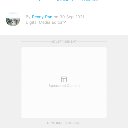
By
Penny Pan
on 30 Sep 2021
Digital Media Editor
夢想在充滿療癒動物的烏托邦生活♥性格像貓一樣女子
ADVERTISEMENT
Sponsored Content
CONTINUE READING