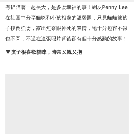
有貓陪著一起長大，是多麼幸福的事！網友Penny Lee
在社團中分享貓咪和小孩相處的溫馨照，只見貓貓被孩
子撲倒強吻，露出無奈眼神死的表情，牠十分包容不躲
也不閃，不過在這張照片背後卻有個十分感動的故事！
▼孩子很喜歡貓咪，時常又親又抱