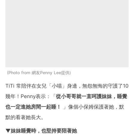
Photo from 網友Penny Lee提供
TiTi 常陪伴在女兒「小喵」身邊，無怨無悔的守護了10
幾年！Penny表示：「
從小哥哥就一直呵護妹妹，睡覺
也一定進她房間一起睡！
」像個小保姆保護著她，默
默的看著她長大。
▼妹妹睡覺時，也堅持要陪著她