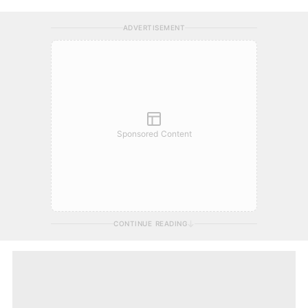
ADVERTISEMENT
Sponsored Content
CONTINUE READING