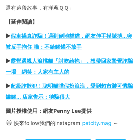
還有這段故事，有洋蔥ＱＱ」
【延伸閱讀】
►
假車禍真詐騙！遇到倒地貓貓，網友伸手摸脈搏...突
被反手抱住 喵：不給罐罐不放手
►
露營遇親人浪橘貓「討吃給抱」，想帶回家驚覺詐騙
一場 網笑：人家有主人的
►
超級詐欺犯！聰明喵喵假扮浪浪，愛到超市裝可憐騙
罐罐... 店家告示：牠騙很大
圖片授權使用：網友Penny Lee提供
🐱 快來follow我們的Instagram
petcity.mag
～