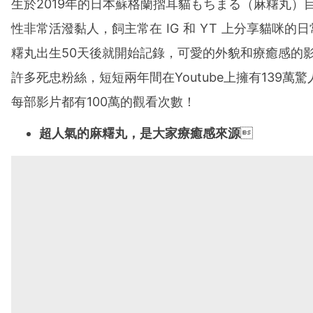
生於2019年的日本蘇格蘭摺耳貓もちまる（麻糬丸）
性非常活潑黏人，飼主常在 IG 和 YT 上分享貓咪的
糬丸出生50天後就開始記錄，可愛的外貌和療癒感的
許多死忠粉絲，短短兩年間在Youtube上擁有139萬
每部影片都有100萬的觀看次數！
超人氣的麻糬丸，是大家療癒感來源
